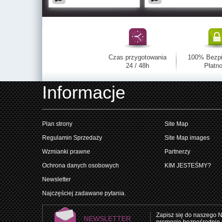
Czas przygotowania
100% Bezp
24 / 48h
Płatno
Informacje
Plan strony
Site Map
Regulamin Sprzedaży
Site Map images
Wzmianki prawne
Partnerzy
Ochrona danych osobowych
KIM JESTEŚMY?
Newsletter
Najczęściej zadawane pytania.
Zapisz się do naszego N
NEWSLETTER