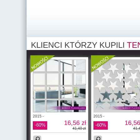
KLIENCI KTÓRZY KUPILI
TE
2015 -
2015 -
16,56 zł
16,56
-60%
-60%
41,40 zł
41,4