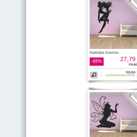
Naklejka ścienna -
27,79 
-65%
79,40
KILKA
ROZMIARÓW&KOLORÓW