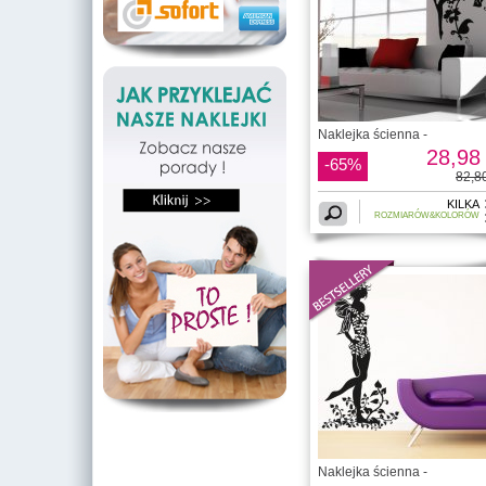
Naklejka ścienna -
28,98 
-65%
82,80
KILKA
ROZMIARÓW&KOLORÓW
Naklejka ścienna -