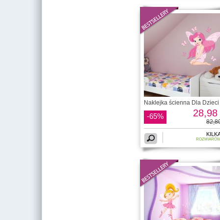
Naklejka ścienna Dla Dzieci 
28,98 
-65%
82,80
KILK
ROZMIARÓ