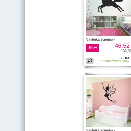
Naklejka ścienna -
46,52 
-65%
132,90
KILKA
ROZMIARÓW&KOLORÓW
Naklejka ścienna -