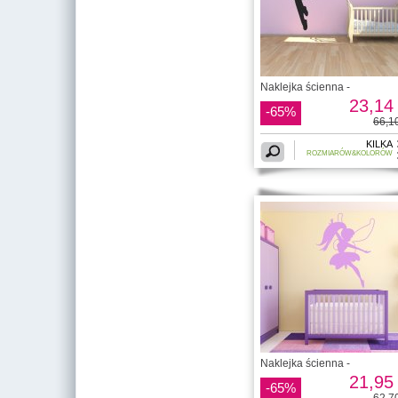
Naklejka ścienna -
23,14 
-65%
66,10
KILKA
ROZMIARÓW&KOLORÓW
Naklejka ścienna -
21,95 
-65%
62,70