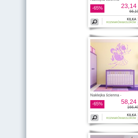
23,14 
-65%
66,10
KILKA
ROZMIARÓW&KOLORÓW
Naklejka ścienna -
58,24 
-65%
166,40
KILKA
ROZMIARÓW&KOLORÓW