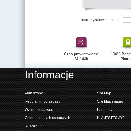
Ilość artykułów na stronie :
Czas przygotowania
100% Bezp
24 / 48h
Płatno
Informacje
Plan strony
Site Map
Regulamin Sprzedaży
Site Map images
Wzmianki prawne
Partnerzy
Ochrona danych osobowych
KIM JESTEŚMY?
Newsletter