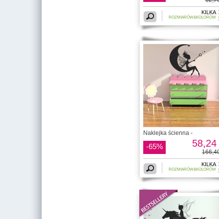
KILKA
ROZMIARÓW&KOLORÓW
Naklejka ścienna -
58,24 
-65%
166,40
KILKA
ROZMIARÓW&KOLORÓW