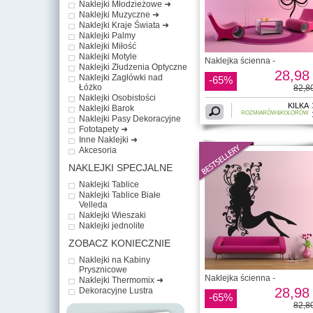
Naklejki Młodzieżowe ➜
Naklejki Muzyczne ➜
Naklejki Kraje Świata ➜
Naklejki Palmy
Naklejki Miłość
Naklejki Motyle
Naklejka ścienna -
Naklejki Złudzenia Optyczne
28,98 
Naklejki Zagłówki nad
-65%
Łóżko
82,80
Naklejki Osobistości
KILKA
Naklejki Barok
ROZMIARÓW&KOLORÓW
Naklejki Pasy Dekoracyjne
Fototapety ➜
Inne Naklejki ➜
Akcesoria
NAKLEJKI SPECJALNE
Naklejki Tablice
Naklejki Tablice Białe
Velleda
Naklejki Wieszaki
Naklejki jednolite
ZOBACZ KONIECZNIE
Naklejki na Kabiny
Prysznicowe
Naklejka ścienna -
Naklejki Thermomix ➜
28,98 
Dekoracyjne Lustra
-65%
82,80