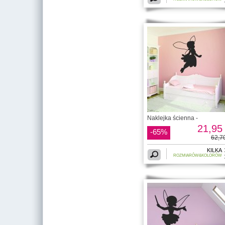
Naklejka ścienna -
21,95 
-65%
62,70
KILKA
ROZMIARÓW&KOLORÓW