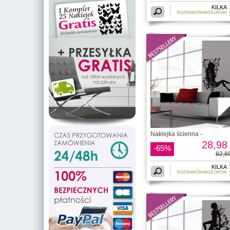
KILKA
ROZMIARÓW&KOLORÓW
Naklejka ścienna -
28,98 
-65%
82,80
KILKA
ROZMIARÓW&KOLORÓW