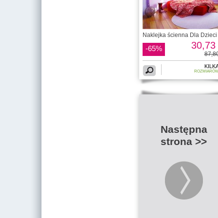
Naklejka ścienna Dla Dzieci 
30,73 
-65%
87,80
KILK
ROZMIARÓ
Następna
strona >>