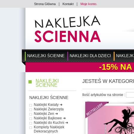
|
|
Strona Główna
Kontakt
Moje konto.
NAKLEJKI ŚCIENNE
NAKLEJKI DLA DZIECI
NAKLEJK
-15%
NA
NAKLEJKI
JESTEŚ W KATEGORI
ŚCIENNE
Ilość artykułów na stronie :
NAKLEJKI ŚCIENNE
Naklejki Kwiaty ➜
Naklejki Zwierzęta
Naklejki Zen ➜
Naklejki Bajkowe ➜
Naklejki do Kuchni ➜
Komplety Naklejek
Dekoracyjnych