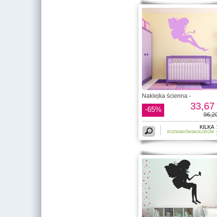
Naklejka ścienna -
33,67 
-65%
96,20
KILKA
ROZMIARÓW&KOLORÓW