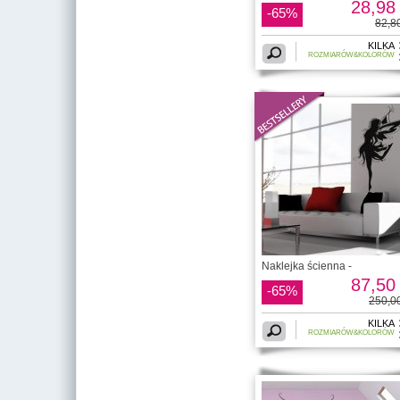
28,98 
-65%
82,80
KILKA
ROZMIARÓW&KOLORÓW
Naklejka ścienna -
87,50 
-65%
250,00
KILKA
ROZMIARÓW&KOLORÓW