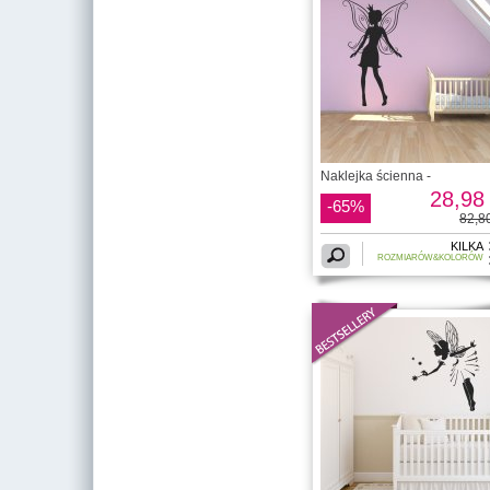
Naklejka ścienna -
28,98 
-65%
82,80
KILKA
ROZMIARÓW&KOLORÓW