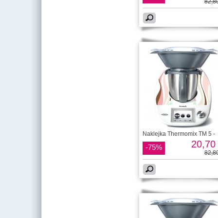
82,80
Naklejka Thermomix TM 5 -
20,70 
-75%
82,80