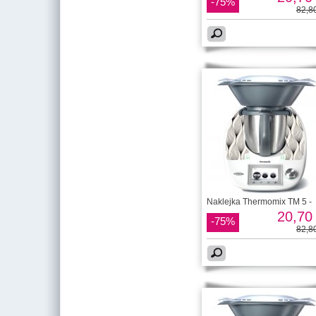
-75%
82,80
Naklejka Thermomix TM 5 -
20,70 
-75%
82,80