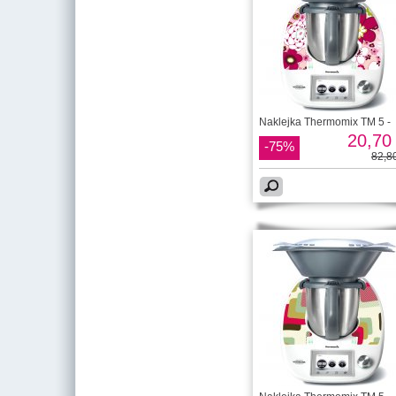
Naklejka Thermomix TM 5 -
20,70 
-75%
82,80