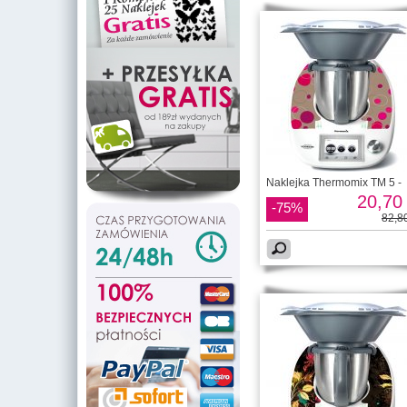
Naklejka Thermomix TM 5 -
20,70 
-75%
82,80