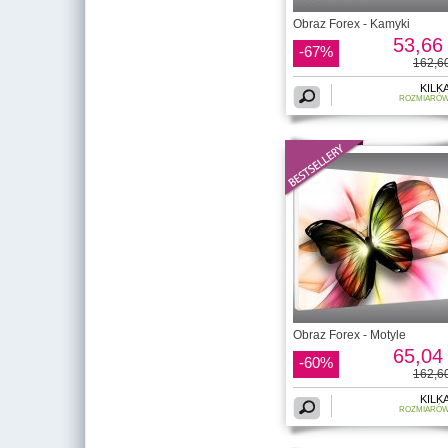
Obraz Forex - Kamyki
53,66 
-67%
162,60
KILK
ROZMIARÓ
Obraz Forex - Motyle
65,04 
-60%
162,60
KILK
ROZMIARÓ