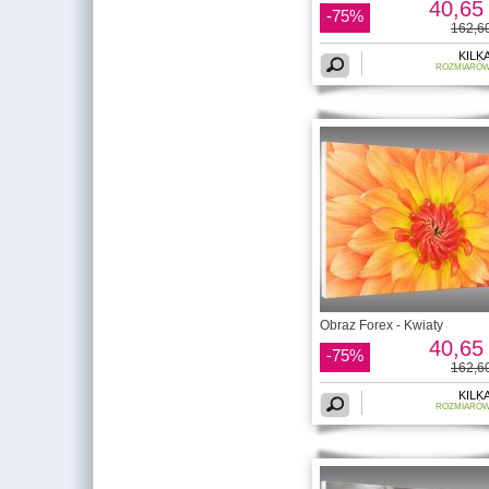
40,65 
-75%
162,60
KILK
ROZMIARÓ
Obraz Forex - Kwiaty
40,65 
-75%
162,60
KILK
ROZMIARÓ