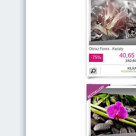
Obraz Forex - Kwiaty
40,65 
-75%
162,60
KILK
ROZMIARÓ