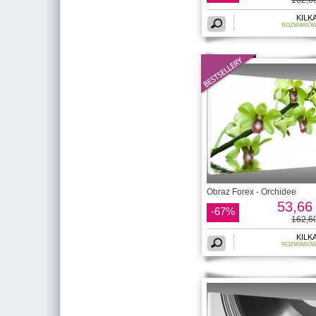
KILK
ROZMIARÓ
Obraz Forex - Orchidee
53,66 
-67%
162,60
KILK
ROZMIARÓ