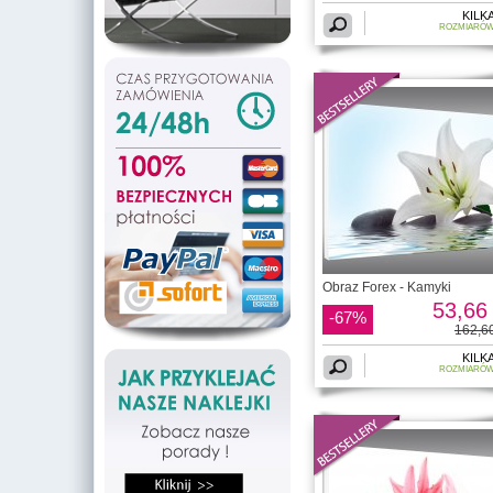
KILK
ROZMIARÓ
Obraz Forex - Kamyki
53,66 
-67%
162,60
KILK
ROZMIARÓ