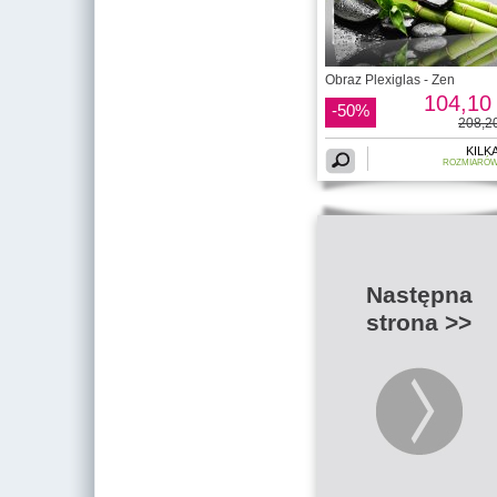
Obraz Plexiglas - Zen
104,10 
-50%
208,20
KILK
ROZMIARÓ
Następna
strona >>