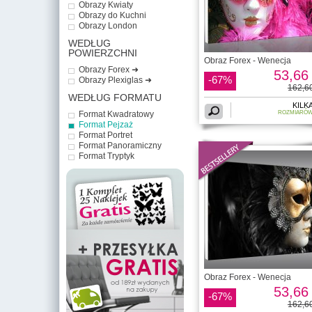
Obrazy Kwiaty
Obrazy do Kuchni
Obrazy London
WEDŁUG
POWIERZCHNI
Obraz Forex - Wenecja
Obrazy Forex ➜
53,66 
-67%
Obrazy Plexiglas ➜
162,60
WEDŁUG FORMATU
KILK
Format Kwadratowy
ROZMIARÓ
Format Pejzaż
Format Portret
Format Panoramiczny
Format Tryptyk
Obraz Forex - Wenecja
53,66 
-67%
162,60