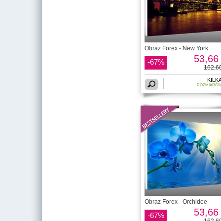
Obraz Forex - New York
53,66 
-67%
162,60
KILK
ROZMIARÓ
Obraz Forex - Orchidee
53,66 
-67%
162,60