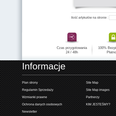
Ilość artykułów na stronie :
Czas przygotowania
100% Bezp
24 / 48h
Płatno
Informacje
Plan strony
Site Map
Regulamin Sprzedaży
Site Map images
Wzmianki prawne
Partnerzy
Ochrona danych osobowych
KIM JESTEŚMY?
Newsletter