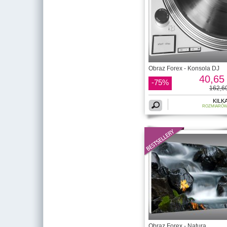
Obraz Forex - Konsola DJ
40,65 
-75%
162,60
KILK
ROZMIARÓ
Obraz Forex - Natura