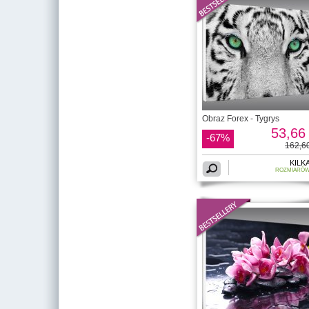
Obraz Forex - Tygrys
53,66 
-67%
162,60
KILK
ROZMIARÓ