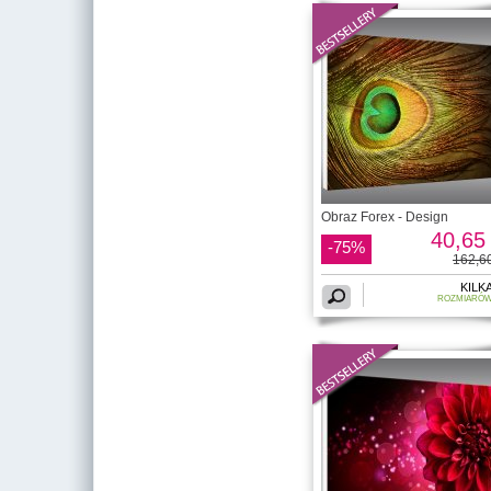
Obraz Forex - Design
40,65 
-75%
162,60
KILK
ROZMIARÓ