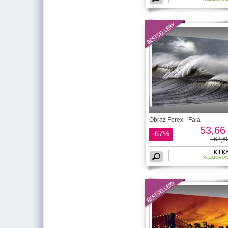
Obraz Forex - Fala
53,66 
-67%
162,60
KILK
ROZMIARÓ