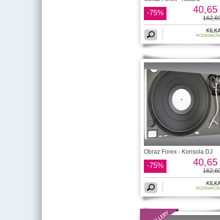
40,65 
-75%
162,60
KILK
ROZMIARÓ
Obraz Forex - Konsola DJ
40,65 
-75%
162,60
KILK
ROZMIARÓ