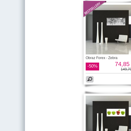
Obraz Forex - Zebra
74,85 
-50%
149,70