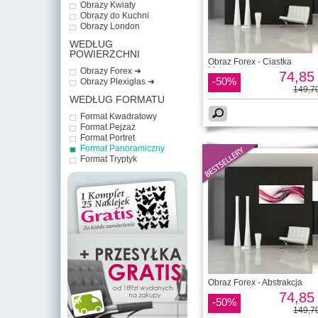
Obrazy Kwiaty
Obrazy do Kuchni
Obrazy London
WEDŁUG
POWIERZCHNI
Obraz Forex - Ciastka
Macarons
Obrazy Forex ➜
74,85 
-50%
Obrazy Plexiglas ➜
149,70
WEDŁUG FORMATU
Format Kwadratowy
Format Pejzaż
Format Portret
Format Panoramiczny
Format Tryptyk
Obraz Forex - Abstrakcja
74,85 
-50%
149,70