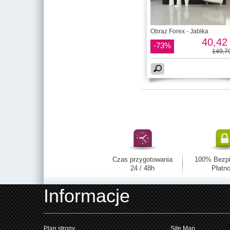
Obraz Forex - Jabłka
40,42 
-73%
149,70
Czas przygotowania
100% Bezp
24 / 48h
Płatno
Informacje
Plan strony
Site Map