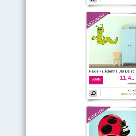
Naklejka ścienna Dla Dzieci 
11,41 
-65%
32,60
KILK
ROZMIARÓ