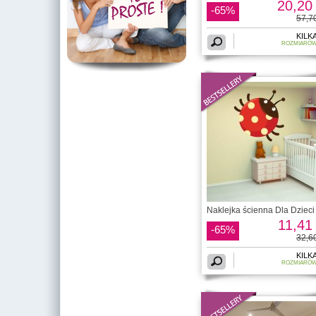
20,20 
-65%
57,70
KILK
ROZMIARÓ
Naklejka ścienna Dla Dzieci 
11,41 
-65%
32,60
KILK
ROZMIARÓ