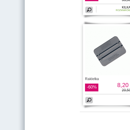
KILK
ROZMIARÓ
Rakletka
8,20 
-60%
20,50