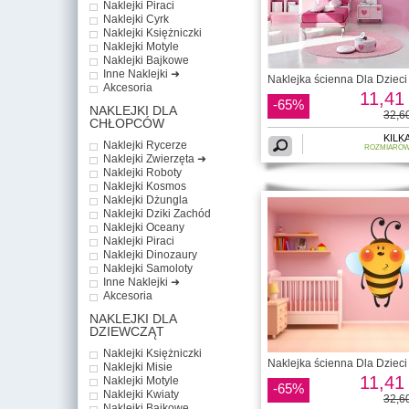
Naklejki Piraci
Naklejki Cyrk
Naklejki Księżniczki
Naklejki Motyle
Naklejki Bajkowe
Inne Naklejki ➜
Naklejka ścienna Dla Dzieci 
Akcesoria
11,41 
-65%
NAKLEJKI DLA
32,60
CHŁOPCÓW
KILK
Naklejki Rycerze
ROZMIARÓ
Naklejki Zwierzęta ➜
Naklejki Roboty
Naklejki Kosmos
Naklejki Dżungla
Naklejki Dziki Zachód
Naklejki Oceany
Naklejki Piraci
Naklejki Dinozaury
Naklejki Samoloty
Inne Naklejki ➜
Akcesoria
NAKLEJKI DLA
DZIEWCZĄT
Naklejki Księżniczki
Naklejka ścienna Dla Dzieci 
Naklejki Misie
11,41 
Naklejki Motyle
-65%
Naklejki Kwiaty
32,60
Naklejki Bajkowe