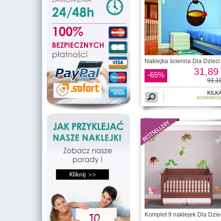
Naklejka ścienna Dla Dzieci 
31,89 
-65%
91,10
KILK
ROZMIARÓ
Komplet 9 naklejek Dla Dzie