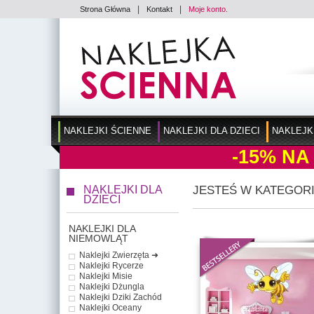
|
|
Strona Główna
Kontakt
Moje konto.
NAKLEJKI ŚCIENNE
NAKLEJKI DLA DZIECI
NAKLEJK
-15%
NA
NAKLEJKI DLA
JESTEŚ W KATEGORI
DZIECI
NAKLEJKI DLA
NIEMOWLĄT
Naklejki Zwierzęta ➜
Naklejki Rycerze
Naklejki Misie
Naklejki Dżungla
Naklejki Dziki Zachód
Naklejki Oceany