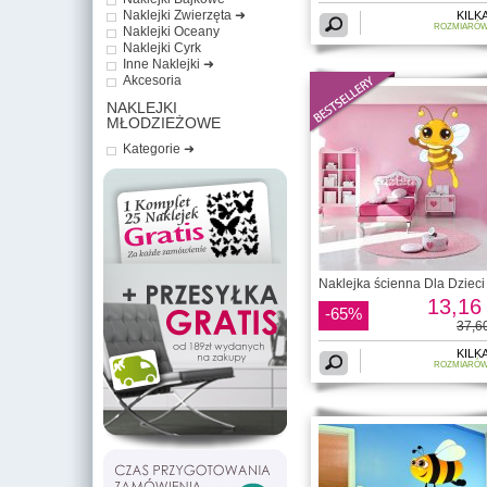
Naklejki Zwierzęta ➜
KILK
ROZMIARÓ
Naklejki Oceany
Naklejki Cyrk
Inne Naklejki ➜
Akcesoria
NAKLEJKI
MŁODZIEŻOWE
Kategorie ➜
Naklejka ścienna Dla Dzieci 
13,16 
-65%
37,60
KILK
ROZMIARÓ