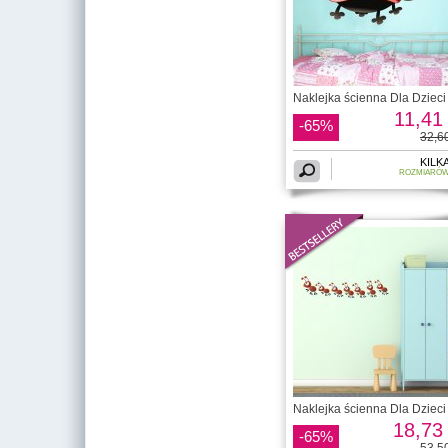
Naklejka ścienna Dla Dzieci 
11,41 
-65%
32,60
KILK
ROZMIARÓ
Naklejka ścienna Dla Dzieci 
18,73 
-65%
53,50