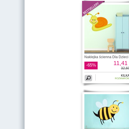
Naklejka ścienna Dla Dzieci 
11,41 
-65%
32,60
KILK
ROZMIARÓ