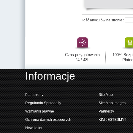
Ilość artykułów na stronie :
Czas przygotowania
100% Bezp
24 / 48h
Płatno
Informacje
Plan strony
Site Map
Regulamin Sprzedaży
Site Map images
Wzmianki prawne
Partnerzy
Ochrona danych osobowych
KIM JESTEŚMY?
Newsletter