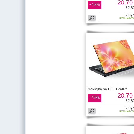
20,70 
-75%
82,80
KILK
ROZMIARÓ
Naklejka na PC - Grafika
20,70 
-75%
82,80
KILK
ROZMIARÓ