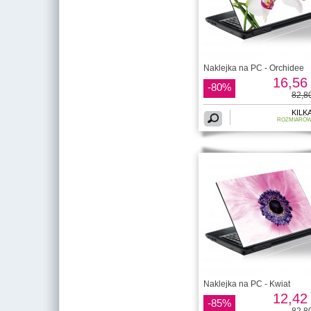
Naklejka na PC - Orchidee
16,56 
-80%
82,80
KILK
ROZMIARÓ
Naklejka na PC - Kwiat
12,42 
-85%
82,80