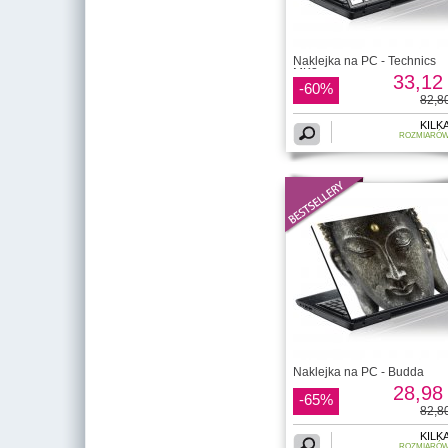
Naklejka na PC - Technics
MK2
33,12 
-60%
82,80
KILK
ROZMIARÓ
Naklejka na PC - Budda
28,98 
-65%
82,80
KILK
ROZMIARÓ