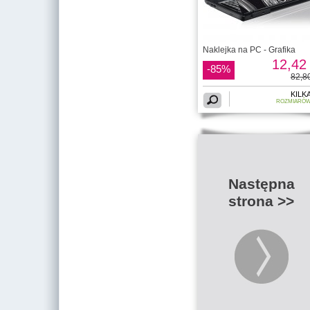
Naklejka na PC - Grafika
12,42 
-85%
82,80
KILK
ROZMIARÓ
Następna
strona >>