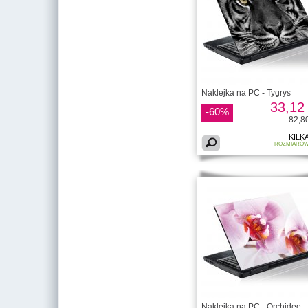
Naklejka na PC - Tygrys
33,12 
-60%
82,80
KILK
ROZMIARÓ
Naklejka na PC - Orchidee