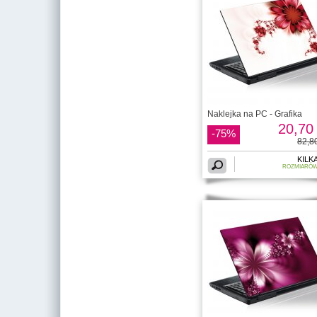
Naklejka na PC - Grafika
20,70 
-75%
82,80
KILK
ROZMIARÓ