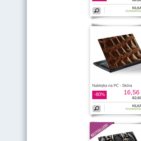
KILK
ROZMIARÓ
Naklejka na PC - Skóra
16,56 
-80%
82,80
KILK
ROZMIARÓ