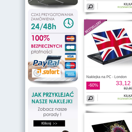
KILK
ROZMIARÓ
Naklejka na PC - London
33,12 
-60%
82,80
KILK
ROZMIARÓ