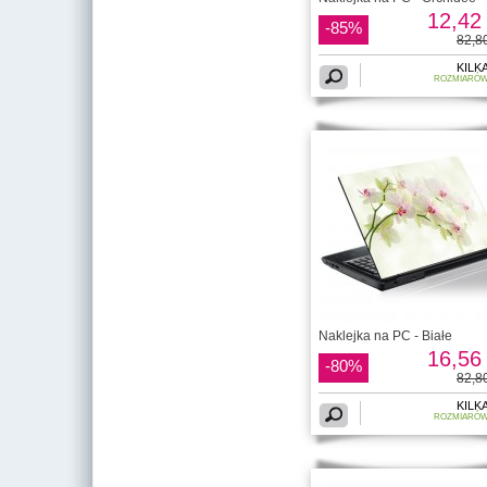
12,42 
-85%
82,80
KILK
ROZMIARÓ
Naklejka na PC - Białe
16,56 
-80%
82,80
KILK
ROZMIARÓ