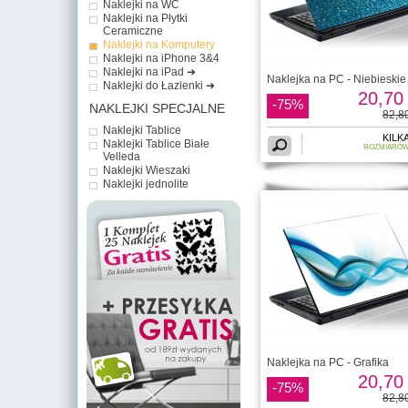
Naklejki na WC
Naklejki na Płytki
Ceramiczne
Naklejki na Komputery
Naklejki na iPhone 3&4
Naklejki na iPad ➜
Naklejka na PC - Niebieskie
Naklejki do Łazienki ➜
20,70 
-75%
NAKLEJKI SPECJALNE
82,80
Naklejki Tablice
KILK
Naklejki Tablice Białe
ROZMIARÓ
Velleda
Naklejki Wieszaki
Naklejki jednolite
Naklejka na PC - Grafika
20,70 
-75%
82,80