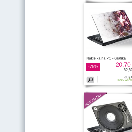
Naklejka na PC - Grafika
20,70 
-75%
82,80
KILK
ROZMIARÓ