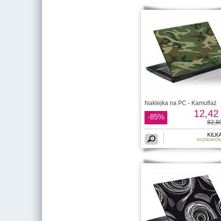
Naklejka na PC - Kamuflaż
12,42 
-85%
82,80
KILK
ROZMIARÓ