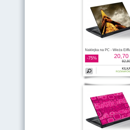
Naklejka na PC - Wieża Eiffl
20,70 
-75%
82,80
KILK
ROZMIARÓ