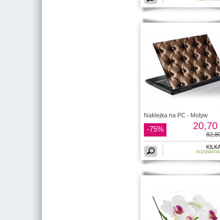
Naklejka na PC - Motyw
20,70 
-75%
82,80
KILK
ROZMIARÓ