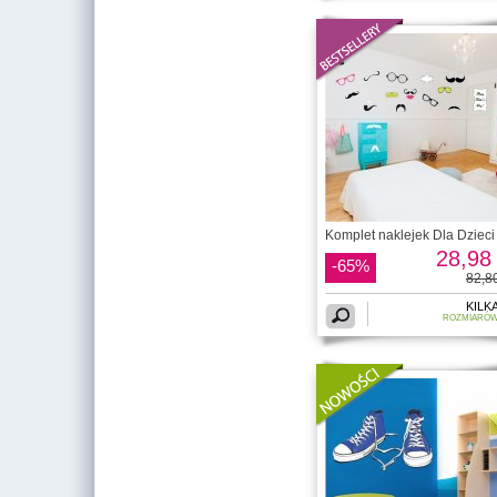
Komplet naklejek Dla Dzieci 
28,98 
-65%
82,80
KILK
ROZMIARÓ