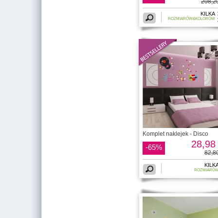
208,20
KILKA
ROZMIARÓW&KOLORÓW
Komplet naklejek - Disco
28,98 
-65%
82,80
KILK
ROZMIARÓ