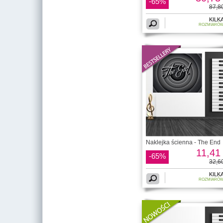
-65%
87,80
KILK
ROZMIARÓ
Naklejka ścienna - The End
11,41 
-65%
32,60
KILK
ROZMIARÓ