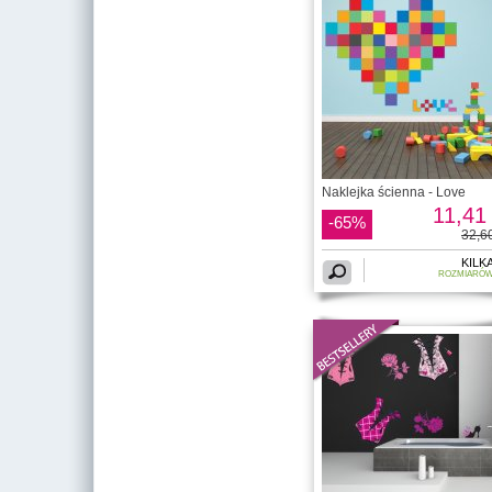
Naklejka ścienna - Love
11,41 
-65%
32,60
KILK
ROZMIARÓ