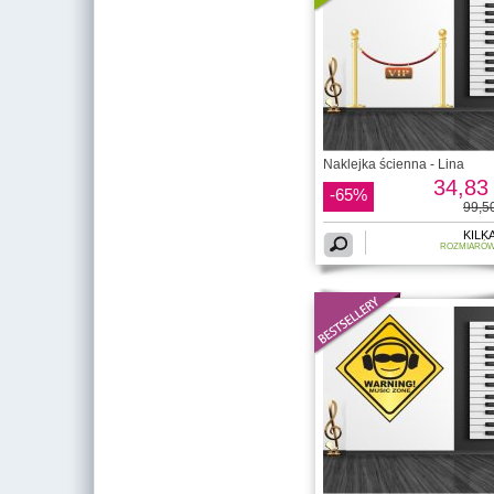
Naklejka ścienna - Lina
34,83 
-65%
99,50
KILK
ROZMIARÓ