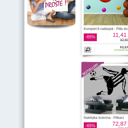
Komplet 8 naklejek - Piłki do
11,41 
-65%
32,60
KILK
ROZMIARÓ
Naklejka ścienna - Piłkarz
72,87 
-65%