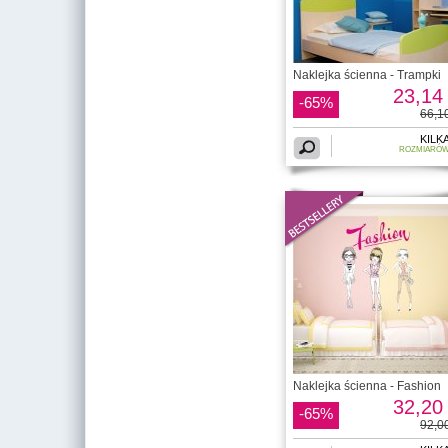
Naklejka ścienna - Trampki
23,14 
-65%
66,10
KILK
ROZMIARÓ
Naklejka ścienna - Fashion
32,20 
-65%
92,00