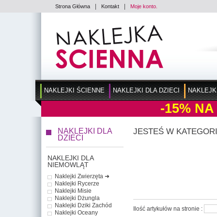
|
|
Strona Główna
Kontakt
Moje konto.
NAKLEJKI ŚCIENNE
NAKLEJKI DLA DZIECI
NAKLEJK
-15%
NA
NAKLEJKI DLA
JESTEŚ W KATEGORI
DZIECI
NAKLEJKI DLA
NIEMOWLĄT
Naklejki Zwierzęta ➜
Naklejki Rycerze
Naklejki Misie
Naklejki Dżungla
Naklejki Dziki Zachód
Ilość artykułów na stronie :
Naklejki Oceany