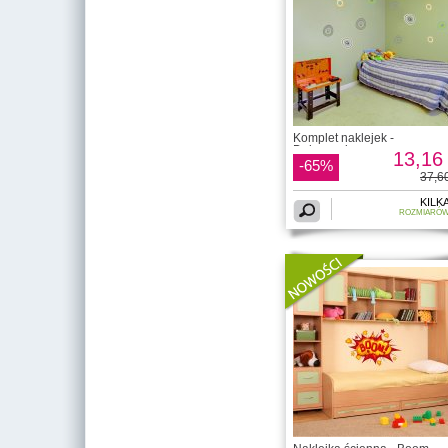
Komplet naklejek -
Dekoracyjne
13,16 
-65%
37,60
KILK
ROZMIARÓ