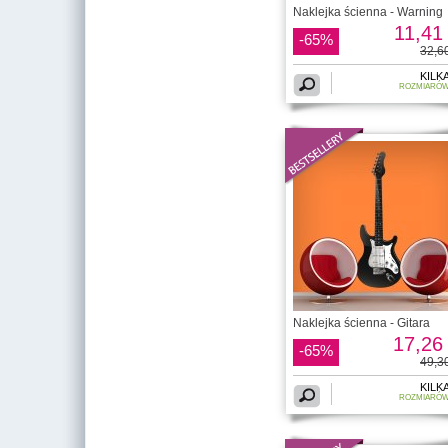
Naklejka ścienna - Warning
11,41 
-65%
32,60
KILK
ROZMIARÓ
Naklejka ścienna - Gitara
17,26 
-65%
49,30
KILK
ROZMIARÓ