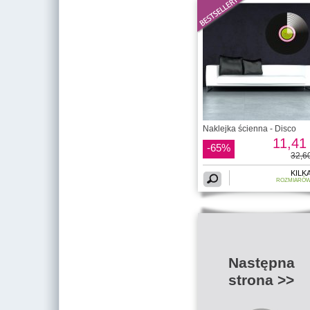
Naklejka ścienna - Disco
11,41 
-65%
32,60
KILK
ROZMIARÓ
Następna
strona >>