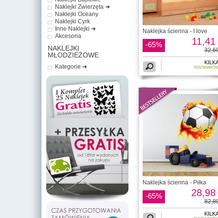
Naklejki Zwierzęta ➜
Naklejki Oceany
Naklejki Cyrk
Inne Naklejki ➜
Naklejka ścienna - I love
Akcesoria
11,41 
-65%
NAKLEJKI
32,60
MŁODZIEŻOWE
KILK
Kategorie ➜
ROZMIARÓ
Naklejka ścienna - Piłka
28,98 
-65%
82,80
KILK