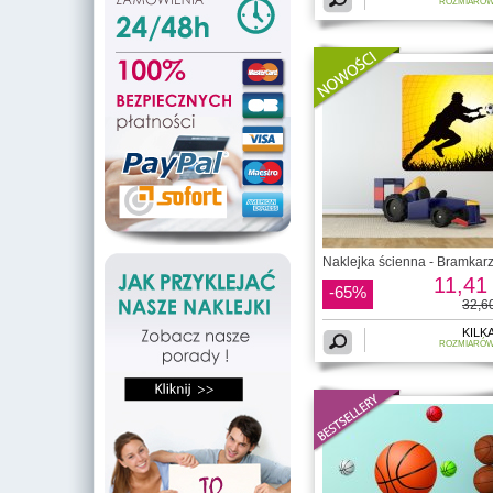
ROZMIARÓ
Naklejka ścienna - Bramkar
11,41 
-65%
32,60
KILK
ROZMIARÓ