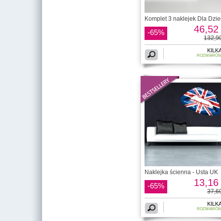
Komplet 3 naklejek Dla Dzie
46,52 
-65%
132,90
KILK
ROZMIARÓ
Naklejka ścienna - Usta UK
13,16 
-65%
37,60
KILK
ROZMIARÓ