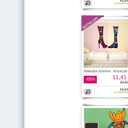
KILK
ROZMIARÓ
Naklejka ścienna - Kozaczki
11,41 
-65%
32,60
KILK
ROZMIARÓ