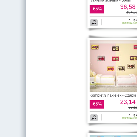
Naklejka ścienna - Boom
36,58 
-65%
104,50
KILK
ROZMIARÓ
Komplet 9 naklejek - Czapki
23,14 
-65%
66,10
KILK
ROZMIARÓ