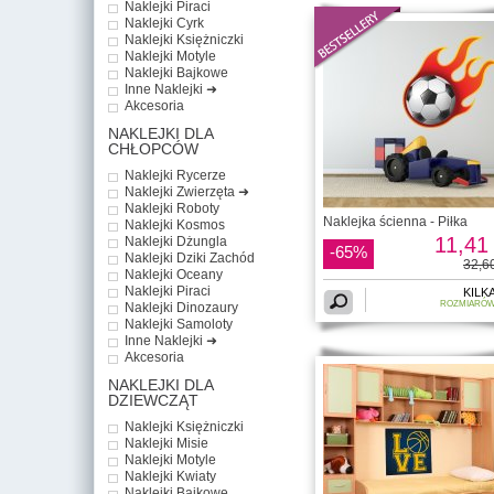
Naklejki Piraci
Naklejki Cyrk
Naklejki Księżniczki
Naklejki Motyle
Naklejki Bajkowe
Inne Naklejki ➜
Akcesoria
NAKLEJKI DLA
CHŁOPCÓW
Naklejki Rycerze
Naklejki Zwierzęta ➜
Naklejki Roboty
Naklejka ścienna - Piłka
Naklejki Kosmos
11,41 
Naklejki Dżungla
-65%
Naklejki Dziki Zachód
32,60
Naklejki Oceany
Naklejki Piraci
KILK
ROZMIARÓ
Naklejki Dinozaury
Naklejki Samoloty
Inne Naklejki ➜
Akcesoria
NAKLEJKI DLA
DZIEWCZĄT
Naklejki Księżniczki
Naklejki Misie
Naklejki Motyle
Naklejki Kwiaty
Naklejki Bajkowe