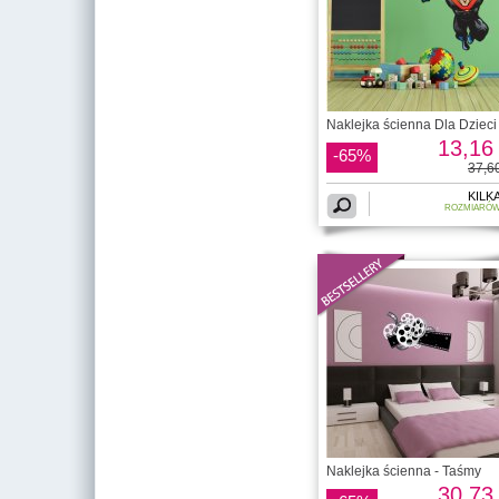
Naklejka ścienna Dla Dzieci 
13,16 
-65%
37,60
KILK
ROZMIARÓ
Naklejka ścienna - Taśmy
30,73 