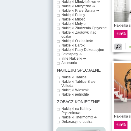
Naklejki Młodzieżowe ➜
Naklejki Muzyczne ➜
Naklejki Kraje Świata ➜
Naklejki Palmy
Naklejki Miłość
Naklejki Motyle
Naklejka ś
Naklejki Złudzenia Optyczne
Naklejki Zagłówki nad
-65%
Łóżko
Naklejki Osobistości
Naklejki Barok
R
Naklejki Pasy Dekoracyjne
Fototapety ➜
Inne Naklejki ➜
Akcesoria
NAKLEJKI SPECJALNE
Naklejki Tablice
Naklejki Tablice Białe
Velleda
Naklejki Wieszaki
Naklejki jednolite
ZOBACZ KONIECZNIE
Naklejki na Kabiny
Prysznicowe
Naklejka ś
Naklejki Thermomix ➜
Dekoracyjne Lustra
-65%