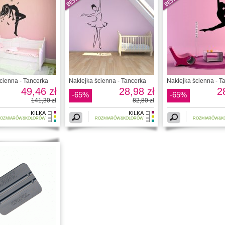
cienna - Tancerka
Naklejka ścienna - Tancerka
Naklejka ścienna - T
49,46 zł
28,98 zł
2
-65%
-65%
141,30 zł
82,80 zł
KILKA
KILKA
OZMIARÓW&KOLORÓW
ROZMIARÓW&KOLORÓW
ROZMIARÓW&K