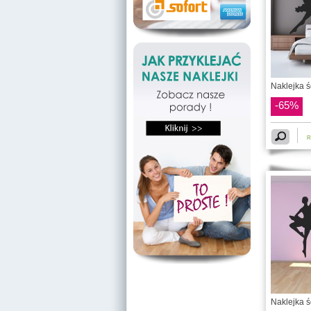
Naklejka ś
-65%
R
Naklejka ś