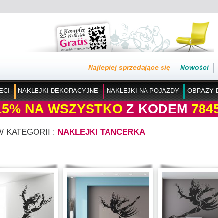
Najlepiej sprzedające się
Nowości
ECI
NAKLEJKI DEKORACYJNE
NAKLEJKI NA POJAZDY
OBRAZY 
15%
NA WSZYSTKO
Z KODEM
784
W KATEGORII :
NAKLEJKI TANCERKA