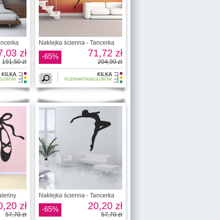
ancerka
Naklejka ścienna - Tancerka
7,03 zł
71,72 zł
-65%
191,50 zł
204,90 zł
KILKA
KILKA
OLORÓW
ROZMIARÓW&KOLORÓW
leriny
Naklejka ścienna - Tancerka
0,20 zł
20,20 zł
-65%
57,70 zł
57,70 zł