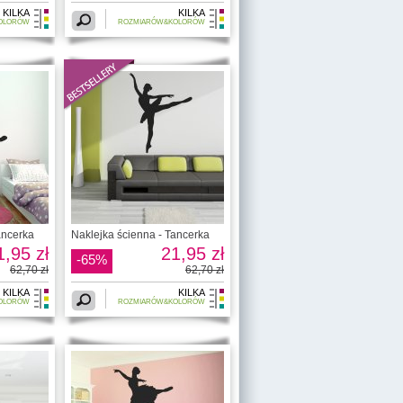
KILKA
KILKA
OLORÓW
ROZMIARÓW&KOLORÓW
ancerka
Naklejka ścienna - Tancerka
1,95 zł
21,95 zł
-65%
62,70 zł
62,70 zł
KILKA
KILKA
OLORÓW
ROZMIARÓW&KOLORÓW