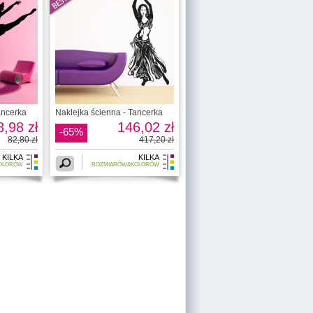
ancerka
Naklejka ścienna - Tancerka
8,98 zł
146,02 zł
-65%
82,80 zł
417,20 zł
KILKA
KILKA
OLORÓW
ROZMIARÓW&KOLORÓW