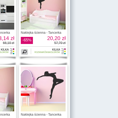
ancerka
Naklejka ścienna - Tancerka
3,14 zł
20,20 zł
-65%
66,10 zł
57,70 zł
KILKA
KILKA
OLORÓW
ROZMIARÓW&KOLORÓW
ancerka
Naklejka ścienna - Tancerka