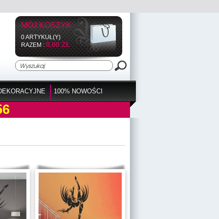
MÓJ KOSZYK
0 ARTYKUŁ(Y)
0,00 ZŁ
RAZEM :
DEKORACYJNE
100% NOWOŚCI
56