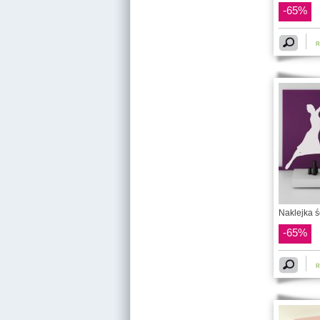
-65%
R
Naklejka ś
-65%
R