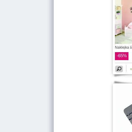
Naklejka ś
-65%
R