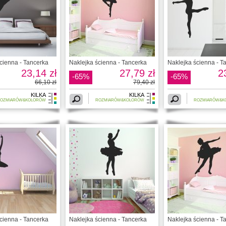
cienna - Tancerka
Naklejka ścienna - Tancerka
Naklejka ścienna - T
23,14 zł
27,79 zł
2
-65%
-65%
66,10 zł
79,40 zł
KILKA
KILKA
OZMIARÓW&KOLORÓW
ROZMIARÓW&KOLORÓW
ROZMIARÓW&K
cienna - Tancerka
Naklejka ścienna - Tancerka
Naklejka ścienna - T