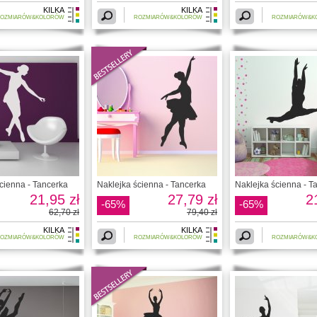
KILKA
KILKA
OZMIARÓW&KOLORÓW
ROZMIARÓW&KOLORÓW
ROZMIARÓW&K
cienna - Tancerka
Naklejka ścienna - Tancerka
Naklejka ścienna - T
21,95 zł
27,79 zł
2
-65%
-65%
62,70 zł
79,40 zł
KILKA
KILKA
OZMIARÓW&KOLORÓW
ROZMIARÓW&KOLORÓW
ROZMIARÓW&K