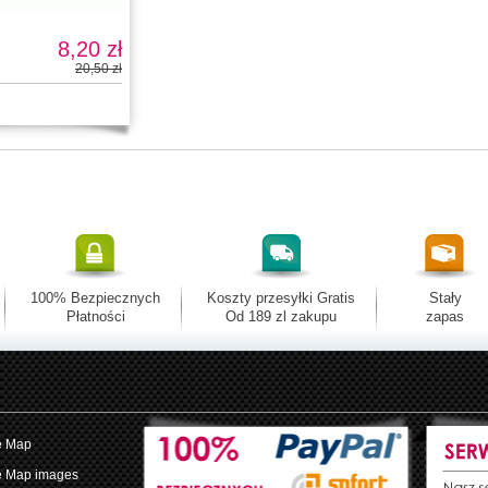
8,20 zł
20,50 zł
100% Bezpiecznych
Koszty przesyłki Gratis
Stały
Płatności
Od 189 zl zakupu
zapas
e Map
e Map images