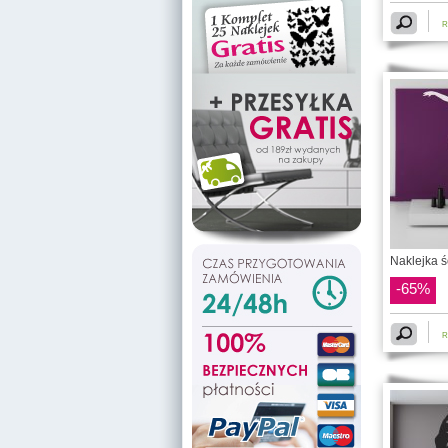
R
Naklejka ś
-65%
R