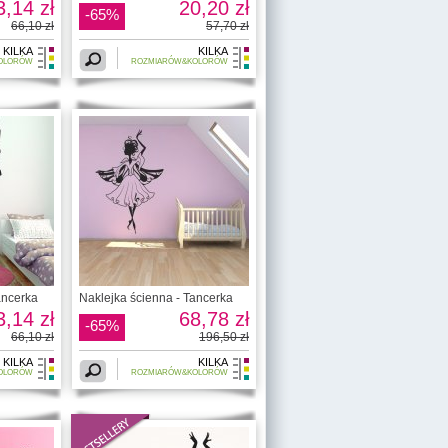
3,14 zł
20,20 zł
-65%
66,10 zł
57,70 zł
KILKA
KILKA
OLORÓW
ROZMIARÓW&KOLORÓW
ancerka
Naklejka ścienna - Tancerka
3,14 zł
68,78 zł
-65%
66,10 zł
196,50 zł
KILKA
KILKA
OLORÓW
ROZMIARÓW&KOLORÓW