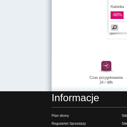
Rakletka
-60%
Czas przygotowania
24 / 48h
Informacje
Plan strony
Sit
Regulamin Sprzedaży
Sit