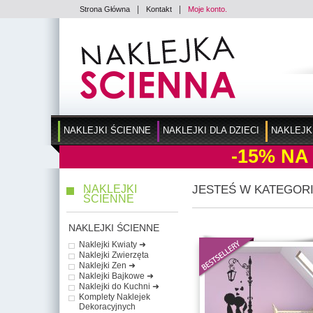
|
|
Strona Główna
Kontakt
Moje konto.
NAKLEJKI ŚCIENNE
NAKLEJKI DLA DZIECI
NAKLEJK
-15%
NA
NAKLEJKI
JESTEŚ W KATEGORI
ŚCIENNE
NAKLEJKI ŚCIENNE
Naklejki Kwiaty ➜
Naklejki Zwierzęta
Naklejki Zen ➜
Naklejki Bajkowe ➜
Naklejki do Kuchni ➜
Komplety Naklejek
Dekoracyjnych