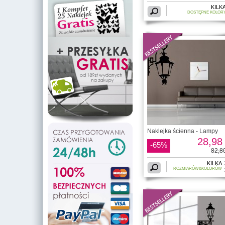
KILK
DOSTĘPNE KOLOR
Naklejka ścienna - Lampy
28,98 
-65%
82,80
KILKA
ROZMIARÓW&KOLORÓW