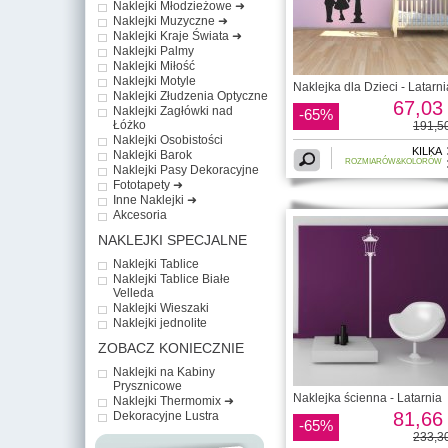
Naklejki Młodzieżowe ➜
Naklejki Muzyczne ➜
Naklejki Kraje Świata ➜
Naklejki Palmy
Naklejki Miłość
Naklejki Motyle
Naklejka dla Dzieci - Latarni
Naklejki Złudzenia Optyczne
67,03 
Naklejki Zagłówki nad
-65%
Łóżko
191,50
Naklejki Osobistości
KILKA
Naklejki Barok
ROZMIARÓW&KOLORÓW
Naklejki Pasy Dekoracyjne
Fototapety ➜
Inne Naklejki ➜
Akcesoria
NAKLEJKI SPECJALNE
Naklejki Tablice
Naklejki Tablice Białe
Velleda
Naklejki Wieszaki
Naklejki jednolite
ZOBACZ KONIECZNIE
Naklejki na Kabiny
Prysznicowe
Naklejka ścienna - Latarnia
Naklejki Thermomix ➜
81,66 
Dekoracyjne Lustra
-65%
233,30