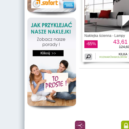
Naklejka ścienna - Lampy
43,61 
-65%
124,60
KILKA
ROZMIARÓW&KOLORÓW