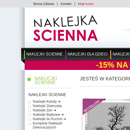
|
|
Strona Główna
Kontakt
Moje konto.
NAKLEJKI ŚCIENNE
NAKLEJKI DLA DZIECI
NAKLEJK
-15%
NA
NAKLEJKI
JESTEŚ W KATEGORI
ŚCIENNE
NAKLEJKI ŚCIENNE
Naklejki Kwiaty ➜
Naklejki Zwierzęta
Naklejki Zen ➜
Naklejki Bajkowe ➜
Naklejki do Kuchni ➜
Komplety Naklejek
Dekoracyjnych