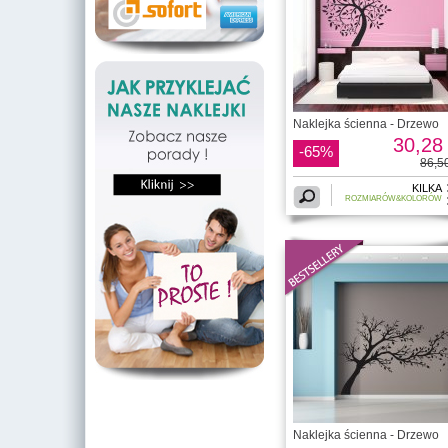
Naklejka ścienna - Drzewo
30,28 
-65%
86,50
KILKA
ROZMIARÓW&KOLORÓW
Naklejka ścienna - Drzewo