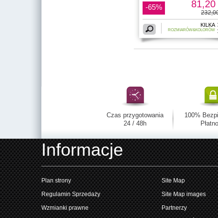
81,20 
-65%
232,00
KILKA
ROZMIARÓW&KOLORÓW
Czas przygotowania
100% Bezp
24 / 48h
Płatno
Informacje
Plan strony
Site Map
Regulamin Sprzedaży
Site Map images
Wzmianki prawne
Partnerzy