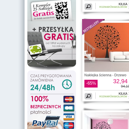
KILKA
ROZMIARÓW&KOLORÓW
Naklejka ścienna - Drzewo
32,94 
-65%
94,10
KILKA
ROZMIARÓW&KOLORÓW