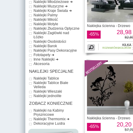
Naklejki Młodzieżowe ➜
Naklejki Muzyczne ➜
Naklejki Kraje Świata ➜
Naklejki Palmy
Naklejki Miłość
Naklejki Motyle
Naklejka ścienna - Drzewo
Naklejki Złudzenia Optyczne
28,98 
Naklejki Zagłówki nad
-65%
Łóżko
82,80
Naklejki Osobistości
KILKA
Naklejki Barok
ROZMIARÓW&KOLORÓW
Naklejki Pasy Dekoracyjne
Fototapety ➜
Inne Naklejki ➜
Akcesoria
NAKLEJKI SPECJALNE
Naklejki Tablice
Naklejki Tablice Białe
Velleda
Naklejki Wieszaki
Naklejki jednolite
ZOBACZ KONIECZNIE
Naklejki na Kabiny
Prysznicowe
Naklejka ścienna - Drzewo
Naklejki Thermomix ➜
20,20 
Dekoracyjne Lustra
-65%
57,70