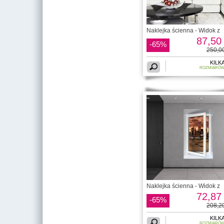
Naklejka ścienna - Widok z
87,50 
-65%
250,00
KILK
ROZMIARÓ
Naklejka ścienna - Widok z
72,87 
-65%
208,20
KILK
ROZMIARÓ