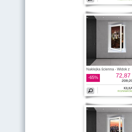
Naklejka ścienna - Widok z
72,87 
-65%
208,20
KILK
ROZMIARÓ