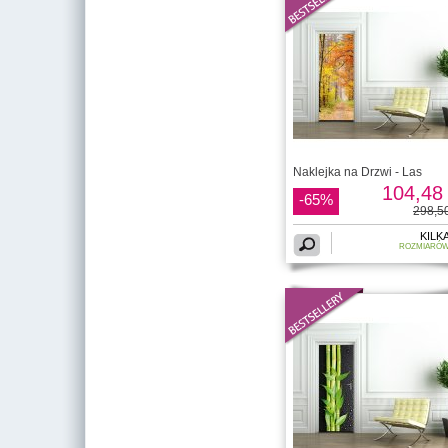
Naklejka na Drzwi - Las
104,48 
-65%
298,50
KILK
ROZMIARÓ