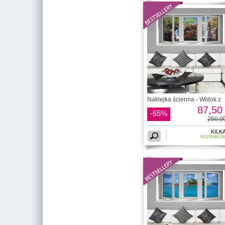
Naklejka ścienna - Widok z
87,50 
-65%
250,00
KILK
ROZMIARÓ