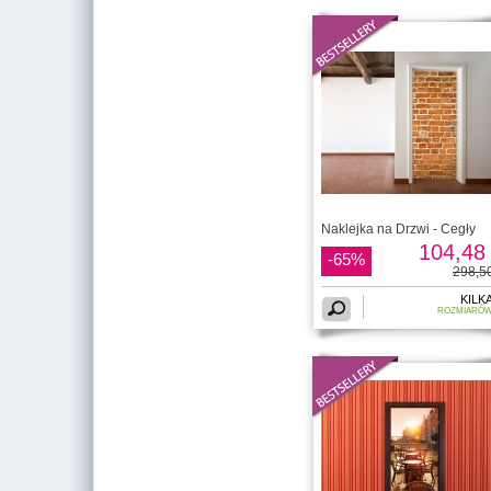
Naklejka na Drzwi - Cegły
104,48 
-65%
298,50
KILK
ROZMIARÓ