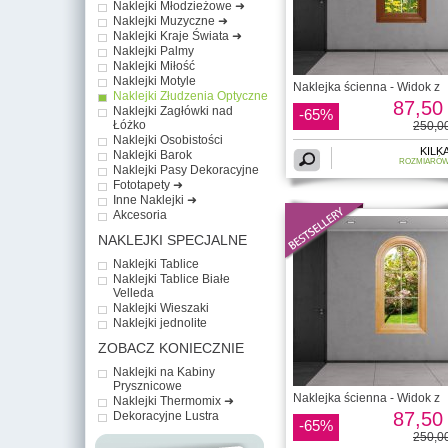
Naklejki Młodzieżowe ➜
Naklejki Muzyczne ➜
Naklejki Kraje Świata ➜
Naklejki Palmy
Naklejki Miłość
Naklejki Motyle
Naklejka ścienna - Widok z
Naklejki Złudzenia Optyczne
87,50 
Naklejki Zagłówki nad
-65%
Łóżko
250,00
Naklejki Osobistości
KILK
Naklejki Barok
ROZMIARÓ
Naklejki Pasy Dekoracyjne
Fototapety ➜
Inne Naklejki ➜
Akcesoria
NAKLEJKI SPECJALNE
Naklejki Tablice
Naklejki Tablice Białe
Velleda
Naklejki Wieszaki
Naklejki jednolite
ZOBACZ KONIECZNIE
Naklejki na Kabiny
Prysznicowe
Naklejka ścienna - Widok z
Naklejki Thermomix ➜
87,50 
Dekoracyjne Lustra
-65%
250,00