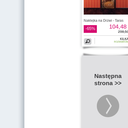
Naklejka na Drzwi - Taras
104,48 
-65%
298,50
KILK
ROZMIARÓ
Następna
strona >>