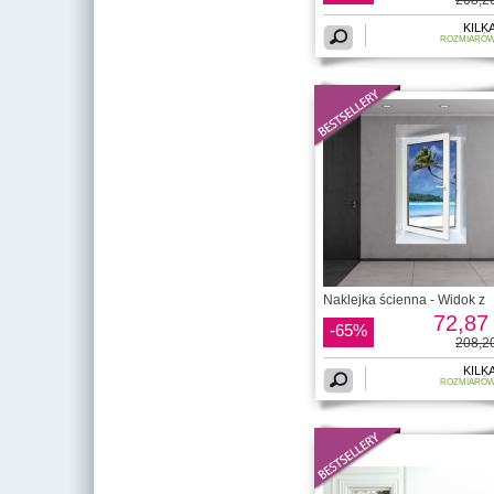
KILK
ROZMIARÓ
Naklejka ścienna - Widok z
72,87 
-65%
208,20
KILK
ROZMIARÓ