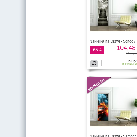
Naklejka na Drzwi - Schody
104,48 
-65%
298,50
KILK
ROZMIARÓ
Naklejka na Drzwi - Samoc