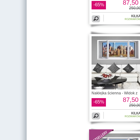
87,50 
-65%
250,00
KILK
ROZMIARÓ
Naklejka ścienna - Widok z
87,50 
-65%
250,00
KILK
ROZMIARÓ