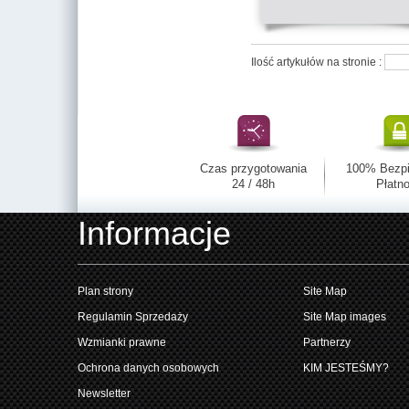
Ilość artykułów na stronie :
Czas przygotowania
100% Bezp
24 / 48h
Płatno
Informacje
Plan strony
Site Map
Regulamin Sprzedaży
Site Map images
Wzmianki prawne
Partnerzy
Ochrona danych osobowych
KIM JESTEŚMY?
Newsletter