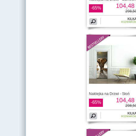
104,48 
-65%
298,50
KILK
ROZMIARÓ
Naklejka na Drzwi - Słoń
104,48 
-65%
298,50
KILK
ROZMIARÓ