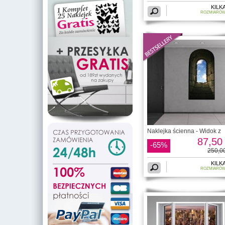
KILK
ROZMIARÓ
Naklejka ścienna - Widok z
87,50 
-65%
250,00
KILK
ROZMIARÓ