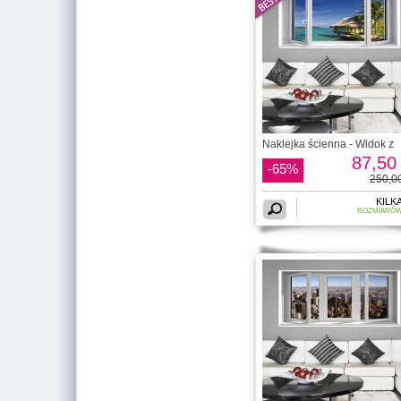
Naklejka ścienna - Widok z
87,50 
-65%
250,00
KILK
ROZMIARÓ