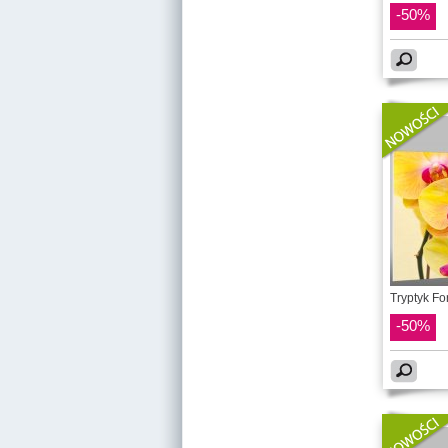
-50%
Tryptyk Fo
-50%