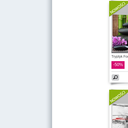
Tryptyk Fo
-50%