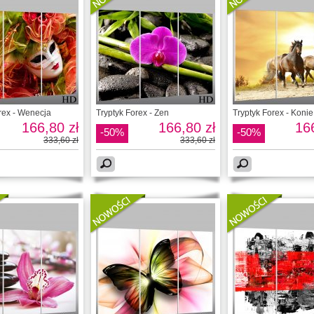
rex - Wenecja
Tryptyk Forex - Zen
Tryptyk Forex - Konie
166,80 zł
166,80 zł
166
-50%
-50%
333,60 zł
333,60 zł