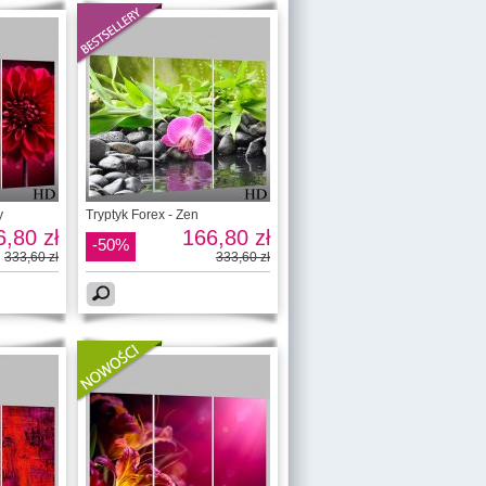
y
Tryptyk Forex - Zen
,80 zł
166,80 zł
-50%
333,60 zł
333,60 zł