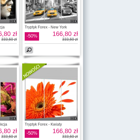
cja
Tryptyk Forex - New York
,80 zł
166,80 zł
-50%
333,60 zł
333,60 zł
akcja
Tryptyk Forex - Kwiaty
,80 zł
166,80 zł
-50%
333,60 zł
333,60 zł