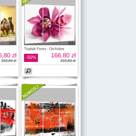
Tryptyk Forex - Orchidee
,80 zł
166,80 zł
-50%
333,60 zł
333,60 zł