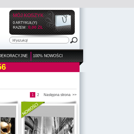
MÓJ KOSZYK
0 ARTYKUŁ(Y)
0,00 ZŁ
RAZEM :
DEKORACYJNE
100% NOWOŚCI
56
1
2
Następna strona >>