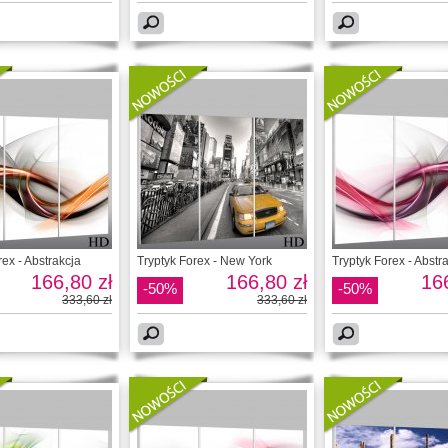
rex - Abstrakcja
Tryptyk Forex - New York
Tryptyk Forex - Abstr
166,80 zł
166,80 zł
166
-50%
-50%
333,60 zł
333,60 zł