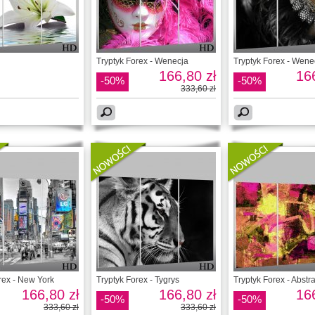
Tryptyk Forex - Wenecja
Tryptyk Forex - Wene
166,80 zł
166
-50%
-50%
333,60 zł
rex - New York
Tryptyk Forex - Tygrys
Tryptyk Forex - Abstr
166,80 zł
166,80 zł
166
-50%
-50%
333,60 zł
333,60 zł