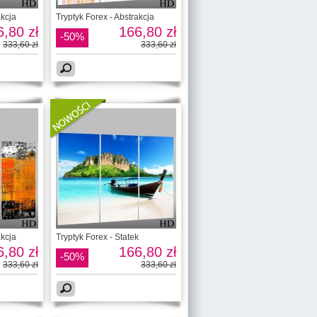
akcja
Tryptyk Forex - Abstrakcja
,80 zł
166,80 zł
-50%
333,60 zł
333,60 zł
akcja
Tryptyk Forex - Statek
,80 zł
166,80 zł
-50%
333,60 zł
333,60 zł