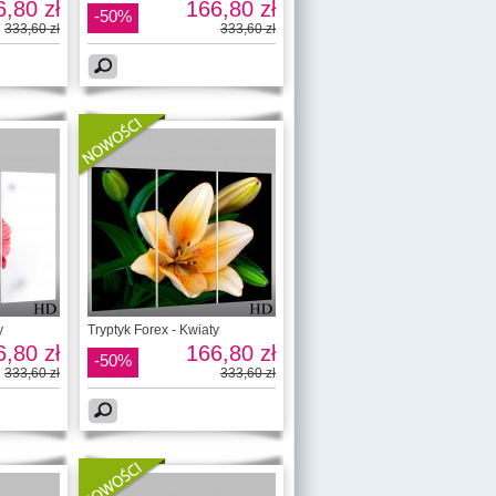
,80 zł
166,80 zł
-50%
333,60 zł
333,60 zł
y
Tryptyk Forex - Kwiaty
,80 zł
166,80 zł
-50%
333,60 zł
333,60 zł