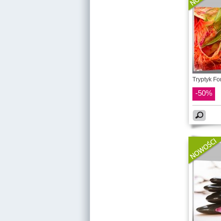
Tryptyk Fo
-50%