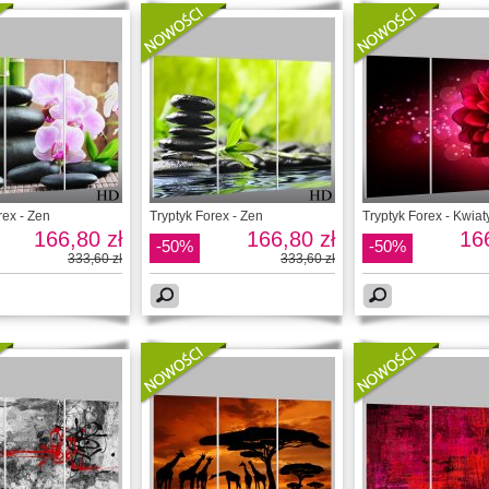
rex - Zen
Tryptyk Forex - Zen
Tryptyk Forex - Kwiat
166,80 zł
166,80 zł
166
-50%
-50%
333,60 zł
333,60 zł