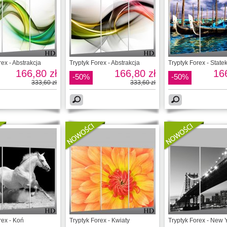
rex - Abstrakcja
Tryptyk Forex - Abstrakcja
Tryptyk Forex - State
166,80 zł
166,80 zł
166
-50%
-50%
333,60 zł
333,60 zł
rex - Koń
Tryptyk Forex - Kwiaty
Tryptyk Forex - New 