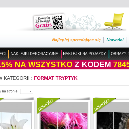
Najlepiej sprzedające się
Nowości
ECI
NAKLEJKI DEKORACYJNE
NAKLEJKI NA POJAZDY
OBRAZY 
15%
NA WSZYSTKO
Z KODEM
784
W KATEGORII :
FORMAT TRYPTYK
w na stronie :