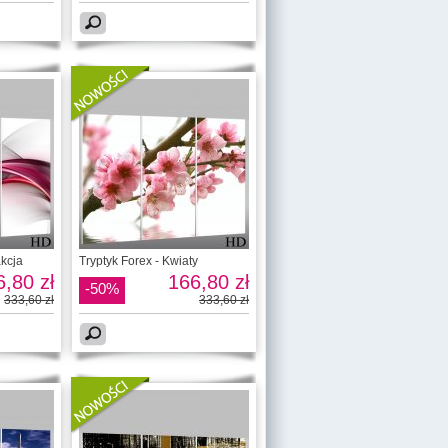
akcja
Tryptyk Forex - Kwiaty
,80 zł
166,80 zł
-50%
333,60 zł
333,60 zł