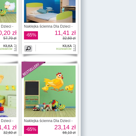
Dzieci -
Naklejka ścienna Dla Dzieci -
0,20 zł
11,41 zł
-65%
57,70 zł
32,60 zł
KILKA
KILKA
OZMIARÓW
ROZMIARÓW
Dzieci -
Naklejka ścienna Dla Dzieci -
1,41 zł
23,14 zł
-65%
32,60 zł
66,10 zł