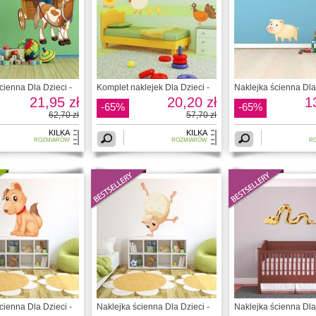
cienna Dla Dzieci -
Komplet naklejek Dla Dzieci -
Naklejka ścienna Dla 
21,95 zł
20,20 zł
1
-65%
-65%
62,70 zł
57,70 zł
KILKA
KILKA
ROZMIARÓW
ROZMIARÓW
R
cienna Dla Dzieci -
Naklejka ścienna Dla Dzieci -
Naklejka ścienna Dla 