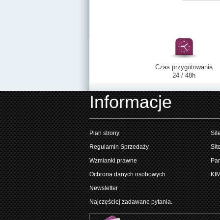
Czas przygotowania
24 / 48h
Informacje
Plan strony
Sit
Regulamin Sprzedaży
Sit
Wzmianki prawne
Par
Ochrona danych osobowych
KI
Newsletter
Najczęściej zadawane pytania.