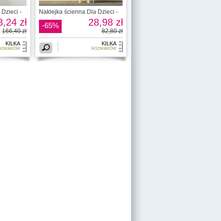
Dzieci -
Naklejka ścienna Dla Dzieci -
8,24 zł
28,98 zł
-65%
166,40 zł
82,80 zł
KILKA
KILKA
OZMIARÓW
ROZMIARÓW