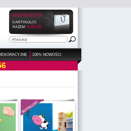
MÓJ KOSZYK
0 ARTYKUŁ(Y)
0,00 ZŁ
RAZEM :
DEKORACYJNE
100% NOWOŚCI
56