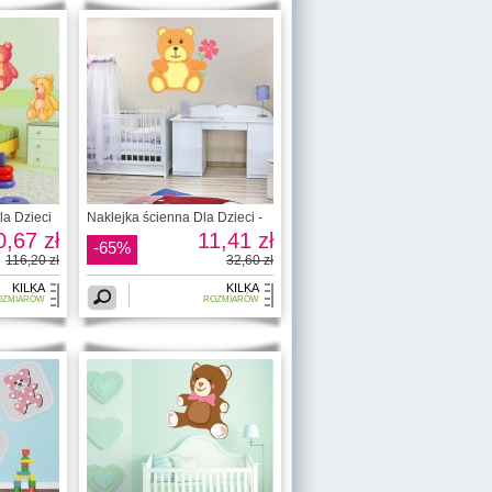
la Dzieci
Naklejka ścienna Dla Dzieci -
0,67 zł
11,41 zł
-65%
116,20 zł
32,60 zł
KILKA
KILKA
OZMIARÓW
ROZMIARÓW