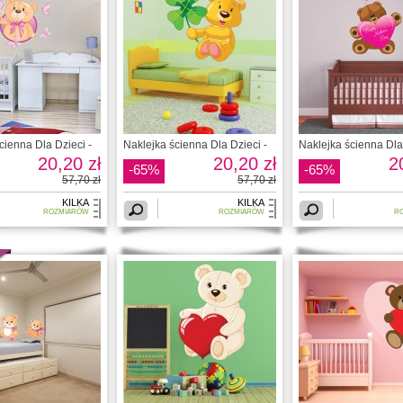
cienna Dla Dzieci -
Naklejka ścienna Dla Dzieci -
Naklejka ścienna Dla 
20,20 zł
20,20 zł
2
-65%
-65%
57,70 zł
57,70 zł
KILKA
KILKA
ROZMIARÓW
ROZMIARÓW
R