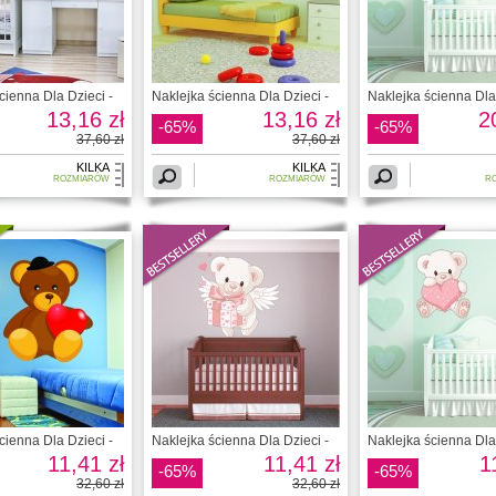
cienna Dla Dzieci -
Naklejka ścienna Dla Dzieci -
Naklejka ścienna Dla 
13,16 zł
13,16 zł
2
-65%
-65%
37,60 zł
37,60 zł
KILKA
KILKA
ROZMIARÓW
ROZMIARÓW
R
cienna Dla Dzieci -
Naklejka ścienna Dla Dzieci -
Naklejka ścienna Dla 
11,41 zł
11,41 zł
1
-65%
-65%
32,60 zł
32,60 zł