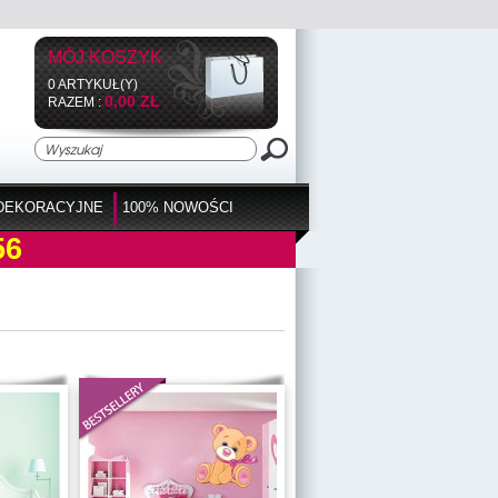
MÓJ KOSZYK
0 ARTYKUŁ(Y)
0,00 ZŁ
RAZEM :
DEKORACYJNE
100% NOWOŚCI
56