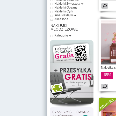
Naklejki Zwierzęta ➜
Naklejki Oceany
Naklejki Cyrk
Inne Naklejki ➜
Akcesoria
NAKLEJKI
MŁODZIEŻOWE
Kategorie ➜
Naklejka ś
-65%