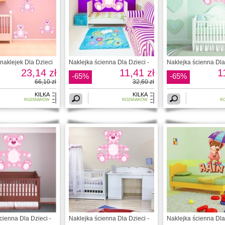
naklejek Dla Dzieci
Naklejka ścienna Dla Dzieci -
Naklejka ścienna Dla 
23,14 zł
11,41 zł
1
-65%
-65%
66,10 zł
32,60 zł
KILKA
KILKA
ROZMIARÓW
ROZMIARÓW
R
cienna Dla Dzieci -
Naklejka ścienna Dla Dzieci -
Naklejka ścienna Dla 