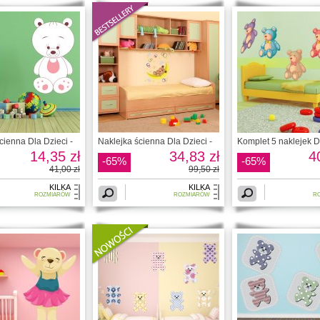
cienna Dla Dzieci -
Naklejka ścienna Dla Dzieci -
Komplet 5 naklejek D
14,35 zł
34,83 zł
4
-65%
-65%
41,00 zł
99,50 zł
KILKA
KILKA
ROZMIARÓW
ROZMIARÓW
R