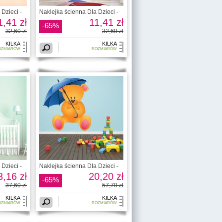
Dzieci -
Naklejka ścienna Dla Dzieci -
1,41 zł
11,41 zł
-65%
32,60 zł
32,60 zł
KILKA
KILKA
OZMIARÓW
ROZMIARÓW
Dzieci -
Naklejka ścienna Dla Dzieci -
3,16 zł
20,20 zł
-65%
37,60 zł
57,70 zł
KILKA
KILKA
OZMIARÓW
ROZMIARÓW