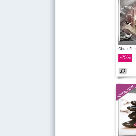
Obraz Fore
-75%