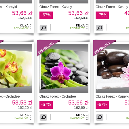
ex - Kamyki
Obraz Forex - Kwiaty
Obraz Forex - Kwiaty
53,66 zł
53,66 zł
4
-67%
-75%
162,60 zł
162,60 zł
KILKA
KILKA
ROZMIARÓW
ROZMIARÓW
R
x - Orchidee
Obraz Forex - Orchidee
Obraz Forex - Kamyk
53,53 zł
53,66 zł
5
-67%
-67%
162,20 zł
162,60 zł
KILKA
KILKA
ROZMIARÓW
ROZMIARÓW
R