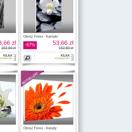
Obraz Forex - Kamyki
3,66 zł
53,66 zł
-67%
162,60 zł
162,60 zł
KILKA
KILKA
OZMIARÓW
ROZMIARÓW
i
Obraz Forex - Kwiaty