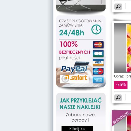
Obraz Fore
-75%