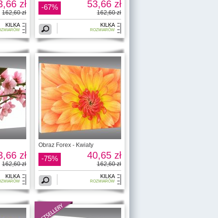
3,66 zł
53,66 zł
-67%
162,60 zł
162,60 zł
KILKA
KILKA
OZMIARÓW
ROZMIARÓW
Obraz Forex - Kwiaty
3,66 zł
40,65 zł
-75%
162,60 zł
162,60 zł
KILKA
KILKA
OZMIARÓW
ROZMIARÓW