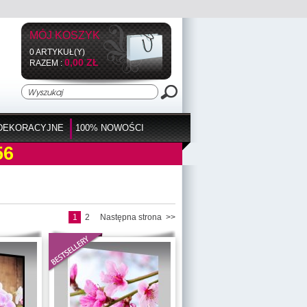
MÓJ KOSZYK
0 ARTYKUŁ(Y)
0,00 ZŁ
RAZEM :
DEKORACYJNE
100% NOWOŚCI
56
1
2
Następna strona >>