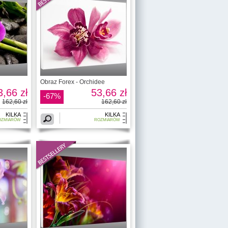
i
Obraz Forex - Orchidee
3,66 zł
53,66 zł
-67%
162,60 zł
162,60 zł
KILKA
KILKA
OZMIARÓW
ROZMIARÓW