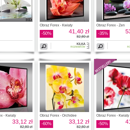
Obraz Forex - Kwiaty
Obraz Forex - Zen
41,40 zł
5
-50%
-35%
82,80 zł
KILKA
ROZMIARÓW
R
x - Kwiaty
Obraz Forex - Orchidee
Obraz Forex - Kwiaty
33,12 zł
33,12 zł
4
-60%
-50%
82,80 zł
82,80 zł