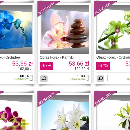
x - Orchidee
Obraz Forex - Kamyki
Obraz Forex - Orchid
53,66 zł
53,66 zł
5
-67%
-67%
162,60 zł
162,60 zł
KILKA
KILKA
ROZMIARÓW
ROZMIARÓW
R