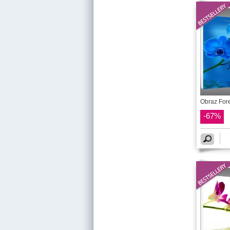
Obraz Fore
-67%