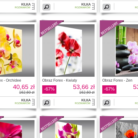
KILKA
KILKA
ROZMIARÓW
ROZMIARÓW
R
x - Orchidee
Obraz Forex - Kwiaty
Obraz Forex - Zen
40,65 zł
53,66 zł
5
-67%
-67%
162,60 zł
162,60 zł
KILKA
KILKA
ROZMIARÓW
ROZMIARÓW
R