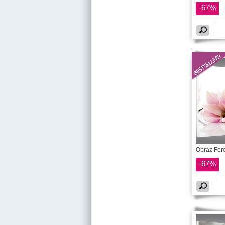
-67%
Obraz Fore
-67%