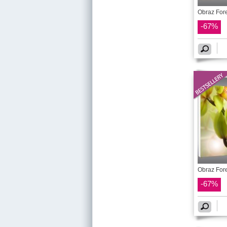
Obraz For
-67%
Obraz Fore
-67%