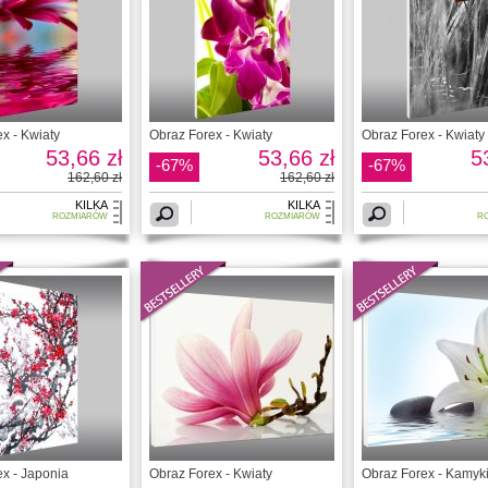
x - Kwiaty
Obraz Forex - Kwiaty
Obraz Forex - Kwiaty
53,66 zł
53,66 zł
5
-67%
-67%
162,60 zł
162,60 zł
KILKA
KILKA
ROZMIARÓW
ROZMIARÓW
R
x - Japonia
Obraz Forex - Kwiaty
Obraz Forex - Kamyk