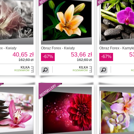
x - Kwiaty
Obraz Forex - Kwiaty
Obraz Forex - Kamyk
40,65 zł
53,66 zł
5
-67%
-67%
162,60 zł
162,60 zł
KILKA
KILKA
ROZMIARÓW
ROZMIARÓW
R