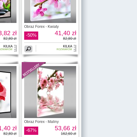
Obraz Forex - Kwiaty
3,82 zł
41,40 zł
-50%
82,80 zł
82,80 zł
KILKA
KILKA
OZMIARÓW
ROZMIARÓW
Obraz Forex - Maliny
1,40 zł
53,66 zł
-67%
82,80 zł
162,60 zł