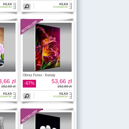
KILKA
KILKA
OZMIARÓW
ROZMIARÓW
Obraz Forex - Kwiaty
3,66 zł
53,66 zł
-67%
162,60 zł
162,60 zł
KILKA
KILKA
OZMIARÓW
ROZMIARÓW