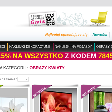
Najlepiej sprzedające się
Nowości
ECI
NAKLEJKI DEKORACYJNE
NAKLEJKI NA POJAZDY
OBRAZY 
15%
NA WSZYSTKO
Z KODEM
784
W KATEGORII :
OBRAZY KWIATY
w na stronie :