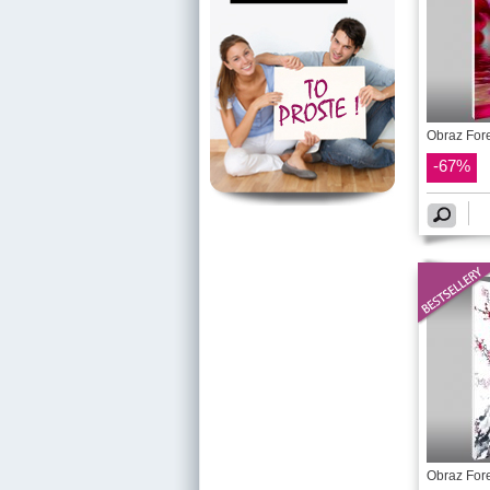
Obraz Fore
-67%
Obraz Fore