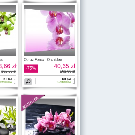
ee
Obraz Forex - Orchidee
3,66 zł
40,65 zł
-75%
162,60 zł
162,60 zł
KILKA
KILKA
OZMIARÓW
ROZMIARÓW