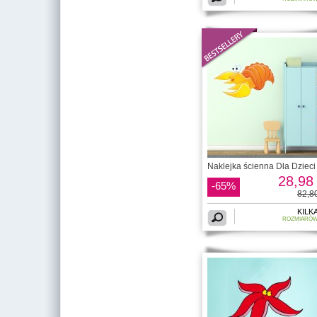
Naklejka ścienna Dla Dzieci 
28,98 
-65%
82,80
KILK
ROZMIARÓ