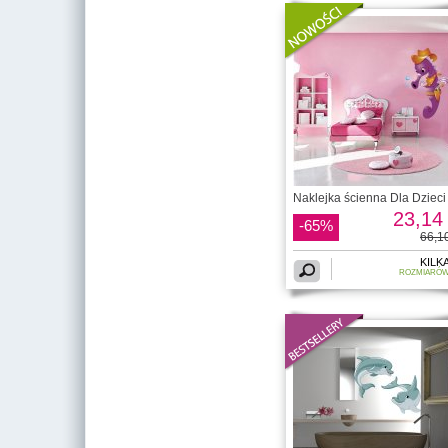
Naklejka ścienna Dla Dzieci 
23,14 
-65%
66,10
KILK
ROZMIARÓ