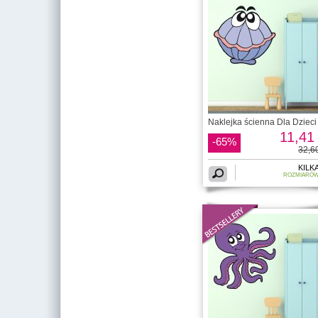
Naklejka ścienna Dla Dzieci 
11,41 
-65%
32,60
KILK
ROZMIARÓ