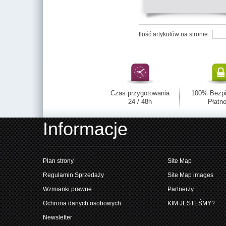
Ilość artykułów na stronie :
Czas przygotowania
100% Bezp
24 / 48h
Płatno
Informacje
Plan strony
Site Map
Regulamin Sprzedaży
Site Map images
Wzmianki prawne
Partnerzy
Ochrona danych osobowych
KIM JESTEŚMY?
Newsletter