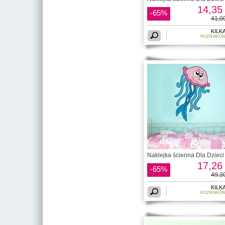
14,35 
-65%
41,00
KILK
ROZMIARÓ
Naklejka ścienna Dla Dzieci 
17,26 
-65%
49,30
KILK
ROZMIARÓ