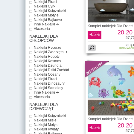
Naklejki Piraci
Naklejki Cyrk
Naklejki Księżniczki
Naklejki Motyle
Naklejki Bajkowe
Inne Naklejki ➜
Komplet naklejek Dla Dzieci 
Akcesoria
20,20 
-65%
NAKLEJKI DLA
57,70
CHŁOPCÓW
KILK
Naklejki Rycerze
ROZMIARÓ
Naklejki Zwierzęta ➜
Naklejki Roboty
Naklejki Kosmos
Naklejki Dżungla
Naklejki Dziki Zachód
Naklejki Oceany
Naklejki Piraci
Naklejki Dinozaury
Naklejki Samoloty
Inne Naklejki ➜
Akcesoria
NAKLEJKI DLA
DZIEWCZĄT
Naklejki Księżniczki
Komplet naklejek Dla Dzieci 
Naklejki Misie
20,20 
Naklejki Motyle
-65%
Naklejki Kwiaty
57,70
Naklejki Bajkowe