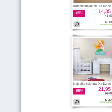
Komplet naklejek Dla Dzieci 
14,35 
-65%
41,00
KILK
ROZMIARÓ
Naklejka ścienna Dla Dzieci 
21,95 
-65%
62,70
KILK
ROZMIARÓ