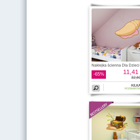
Naklejka ścienna Dla Dzieci 
11,41 
-65%
32,60
KILK
ROZMIARÓ