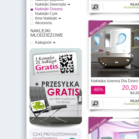
Naklejki Zwierzęta ➜
KILK
ROZMIARÓ
Naklejki Oceany
Naklejki Cyrk
Inne Naklejki ➜
Akcesoria
NAKLEJKI
MŁODZIEŻOWE
Kategorie ➜
Naklejka ścienna Dla Dzieci 
20,20 
-65%
57,70
KILK
ROZMIARÓ