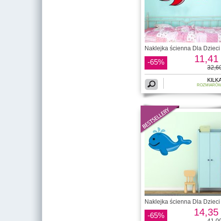
Naklejka ścienna Dla Dzieci 
11,41 
-65%
32,60
KILK
ROZMIARÓ
Naklejka ścienna Dla Dzieci 
14,35 
-65%
41,00