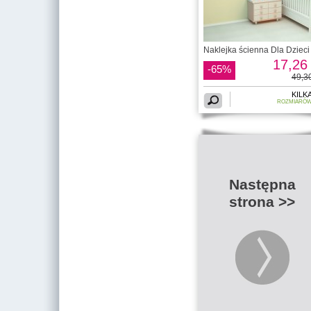
Naklejka ścienna Dla Dzieci 
17,26 
-65%
49,30
KILK
ROZMIARÓ
Następna
strona >>