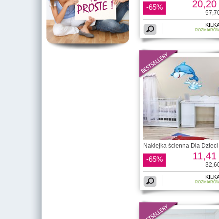
20,20 
-65%
57,70
KILK
ROZMIARÓ
Naklejka ścienna Dla Dzieci 
11,41 
-65%
32,60
KILK
ROZMIARÓ