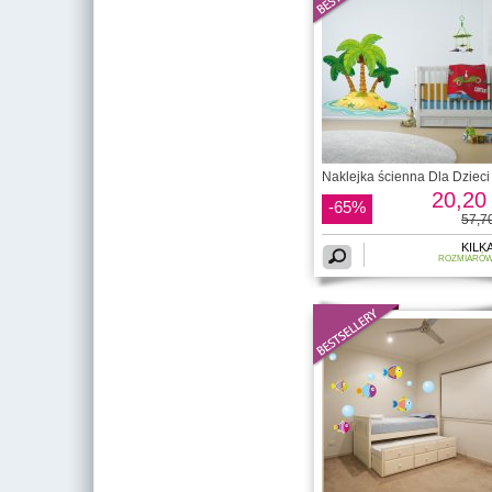
Naklejka ścienna Dla Dzieci 
20,20 
-65%
57,70
KILK
ROZMIARÓ