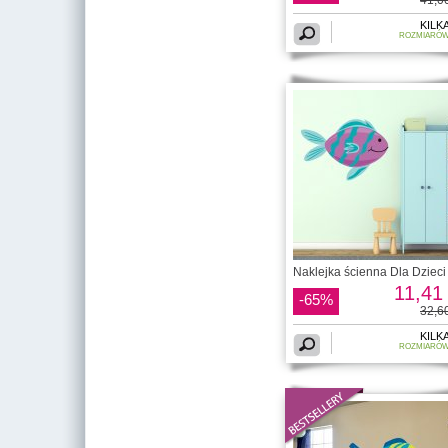
KILK
ROZMIARÓ
Naklejka ścienna Dla Dzieci 
11,41 
-65%
32,60
KILK
ROZMIARÓ