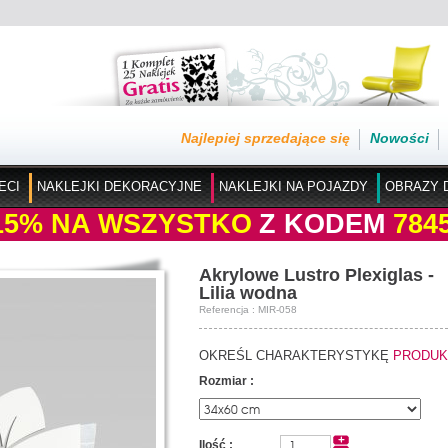
Najlepiej sprzedające się
Nowości
ECI
NAKLEJKI DEKORACYJNE
NAKLEJKI NA POJAZDY
OBRAZY 
15%
NA WSZYSTKO
Z KODEM
784
Akrylowe Lustro Plexiglas -
Lilia wodna
Referencja : MIR-058
OKREŚL CHARAKTERYSTYKĘ
PRODUK
Rozmiar :
Ilość :