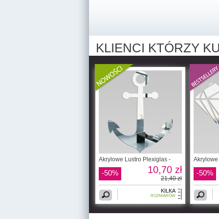
KLIENCI KTÓRZY KU
Akrylowe Lustro Plexiglas -
Akrylowe 
10,70 zł
-50%
-50%
21,40 zł
KILKA
ROZMIARÓW