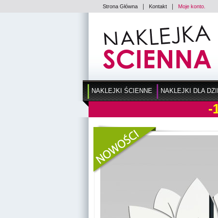
|
|
Strona Główna
Kontakt
Moje konto.
NAKLEJKI ŚCIENNE
NAKLEJKI DLA DZI
-