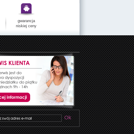
gwarancja
niskiej ceny
Ok