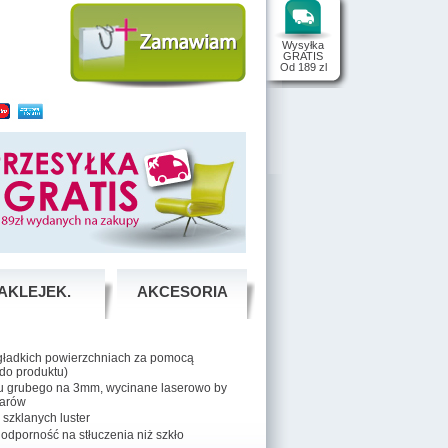
Wysyłka
GRATIS
Od 189 zl
AKLEJEK.
AKCESORIA
ładkich powierzchniach za pomocą
 do produktu)
su grubego na 3mm, wycinane laserowo by
iarów
u szklanych luster
ą odporność na stłuczenia niż szkło