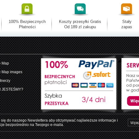
100% Bezpiecznych
Koszty przesyłki Gratis
Stały
Płatności
Od 189 zl zakupu
zapas
e Map
e Map images
tnerzy
M JESTEŚMY?
 się do naszego Newslettera aby otrzymywać najświeższe informacje i
je bezpośrednio na Twojego e-maila.