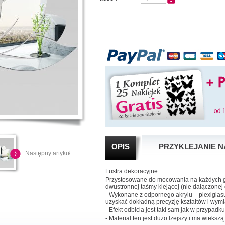
OPIS
PRZYKLEJANIE N
Następny artykuł
Lustra dekoracyjne
Przystosowane do mocowania na każdych g
dwustronnej taśmy klejącej (nie dałączonej
- Wykonane z odpornego akrylu – plexigla
uzyskać dokładną precyzję kształtów i wym
- Efekt odbicia jest taki sam jak w przypadk
- Materiał ten jest dużo lżejszy i ma wieksz