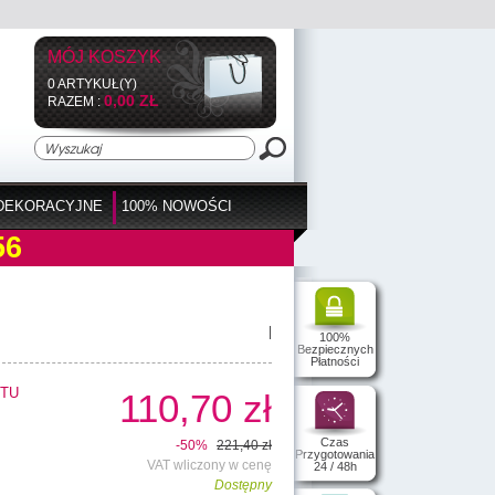
MÓJ KOSZYK
0 ARTYKUŁ(Y)
0,00 ZŁ
RAZEM :
DEKORACYJNE
100% NOWOŚCI
56
|
100%
Bezpiecznych
Płatności
TU
110,70 zł
Czas
-50%
221,40 zł
Przygotowania
VAT wliczony w cenę
24 / 48h
Dostępny