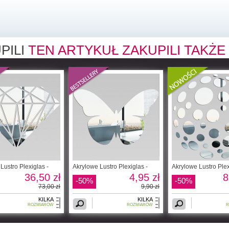
PILI
TEN ARTYKUŁ ZAKUPILI TAKŻE
Lustro Plexiglas -
Akrylowe Lustro Plexiglas -
Akrylowe Lustro Plex
36,50 zł
4,95 zł
8
-50%
-50%
73,00 zł
9,90 zł
KILKA
KILKA
ROZMIARÓW
ROZMIARÓW
R