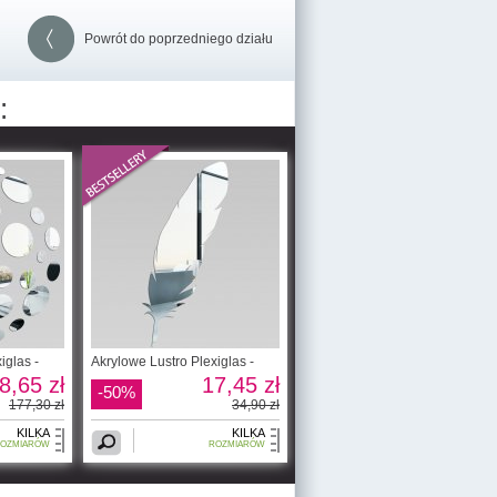
Powrót do poprzedniego działu
:
iglas -
Akrylowe Lustro Plexiglas -
8,65 zł
17,45 zł
-50%
177,30 zł
34,90 zł
KILKA
KILKA
OZMIARÓW
ROZMIARÓW