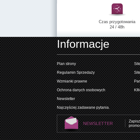
Czas przygotowania
24 / 48h
Informacje
Plan strony
Sit
Regulamin Sprzedaży
Sit
Wzmianki prawne
Par
Ochrona danych osobowych
KI
Newsletter
Najczęściej zadawane pytania.
Zapisz
NEWSLETTER
promoc