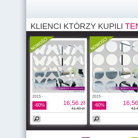
KLIENCI KTÓRZY KUPILI
TE
2015 -
2015 -
16,56 zł
16,56
-60%
-60%
41,40 zł
41,4