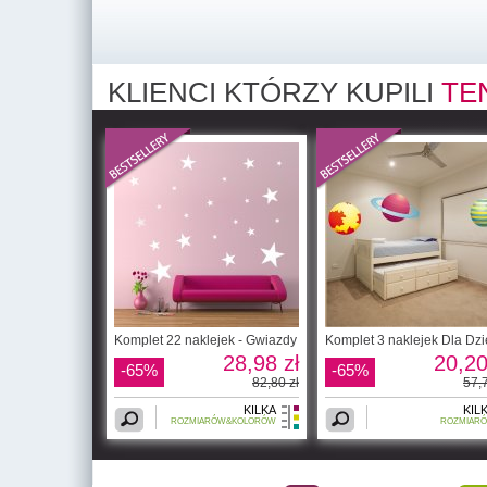
KLIENCI KTÓRZY KUPILI
TE
Komplet 22 naklejek - Gwiazdy
Komplet 3 naklejek Dla Dzi
28,98 zł
20,20
-65%
-65%
82,80 zł
57,7
KILKA
KIL
ROZMIARÓW&KOLORÓW
ROZMIAR