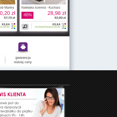
Bob Marley
Naklejka ścienna - Kucharz
0,20 zł
28,98 zł
-65%
57,70 zł
82,80 zł
KILKA
KILKA
KOLORÓW
ROZMIARÓW&KOLORÓW
gwarancja
niskiej ceny