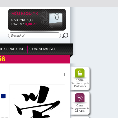
MÓJ KOSZYK
0 ARTYKUŁ(Y)
0,00 ZŁ
RAZEM :
DEKORACYJNE
100% NOWOŚCI
56
|
100%
Bezpiecznych
Płatności
Czas
Przygotowania
24 / 48h