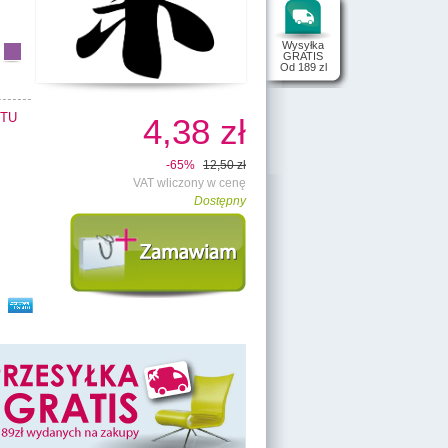
Wysyłka
GRATIS
Od 189 zl
TU
4,38 zł
-65%
12,50 zł
VAT wliczony w cenę
Dostępny