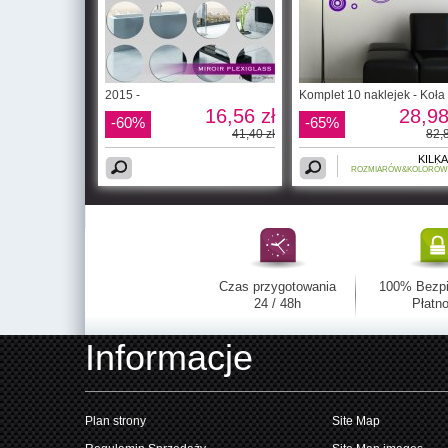
2015 -
Komplet 10 naklejek - Koła
16,56 zł
28,98
-60%
-65%
41,40 zł
82,8
KILKA
ROZMIARÓW&KOLORÓW
Czas przygotowania
100% Bezp
24 / 48h
Płatno
Informacje
Plan strony
Site Map