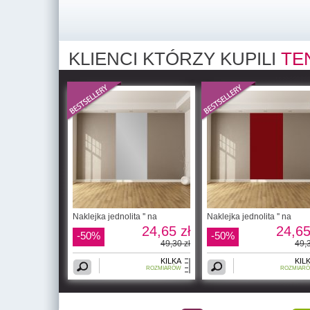
KLIENCI KTÓRZY KUPILI
TE
Naklejka jednolita '' na
Naklejka jednolita '' na
24,65 zł
24,65
-50%
-50%
49,30 zł
49,3
KILKA
KIL
ROZMIARÓW
ROZMIAR