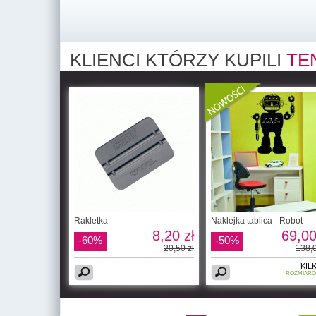
KLIENCI KTÓRZY KUPILI
TE
Rakletka
Naklejka tablica - Robot
8,20 zł
69,00
-60%
-50%
20,50 zł
138,0
KIL
ROZMIAR