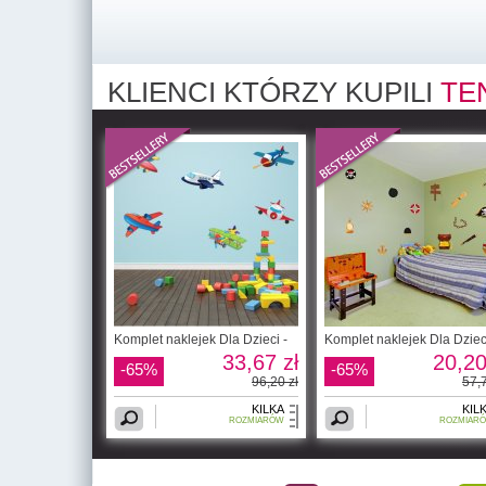
KLIENCI KTÓRZY KUPILI
TE
Komplet naklejek Dla Dzieci -
Komplet naklejek Dla Dzieci
33,67 zł
20,20
-65%
-65%
96,20 zł
57,7
KILKA
KIL
ROZMIARÓW
ROZMIAR