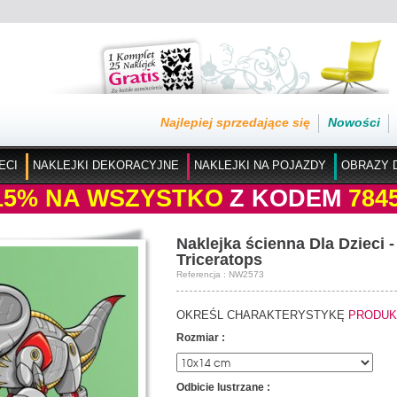
Najlepiej sprzedające się
Nowości
ECI
NAKLEJKI DEKORACYJNE
NAKLEJKI NA POJAZDY
OBRAZY 
15%
NA WSZYSTKO
Z KODEM
784
Naklejka ścienna Dla Dzieci -
Triceratops
Referencja : NW2573
OKREŚL CHARAKTERYSTYKĘ
PRODUK
Rozmiar :
Odbicie lustrzane :