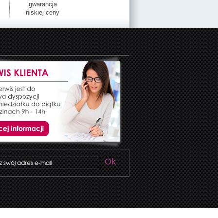
gwarancja
niskiej ceny
Ok