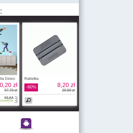
:
Dla Dzieci
Rakletka
0,20 zł
8,20 zł
-60%
57,70 zł
20,50 zł
KILKA
OZMIARÓW