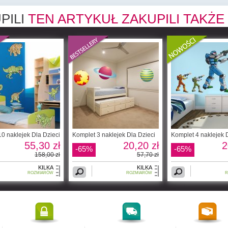
PILI
TEN ARTYKUŁ ZAKUPILI TAKŻE
0 naklejek Dla Dzieci
Komplet 3 naklejek Dla Dzieci
Komplet 4 naklejek 
55,30 zł
20,20 zł
2
-65%
-65%
158,00 zł
57,70 zł
KILKA
KILKA
ROZMIARÓW
ROZMIARÓW
R