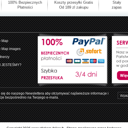
100% Bezpiecznych
Koszty przesyłki Gratis
Stały
Płatności
Od 189 zl zakupu
zapas
e Map
e Map images
tnerzy
M JESTEŚMY?
 się do naszego Newslettera aby otrzymywać najświeższe informacje i
je bezpośrednio na Twojego e-maila.