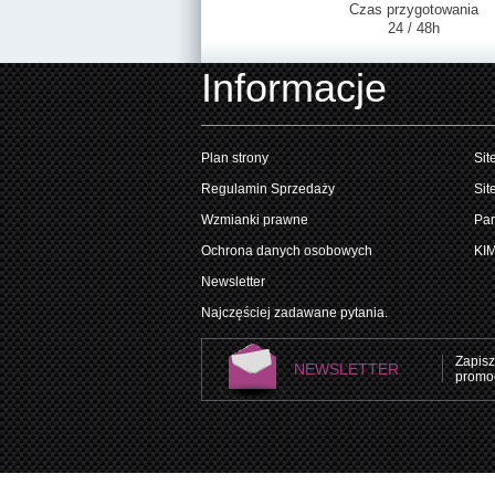
Czas przygotowania
24 / 48h
Informacje
Plan strony
Sit
Regulamin Sprzedaży
Sit
Wzmianki prawne
Par
Ochrona danych osobowych
KI
Newsletter
Najczęściej zadawane pytania.
Zapisz
NEWSLETTER
promoc