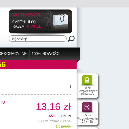
MÓJ KOSZYK
0 ARTYKUŁ(Y)
0,00 ZŁ
RAZEM :
DEKORACYJNE
100% NOWOŚCI
56
|
100%
Bezpiecznych
Płatności
TU
13,16 zł
Czas
-65%
37,60 zł
Przygotowania
VAT wliczony w cenę
24 / 48h
Dostępny