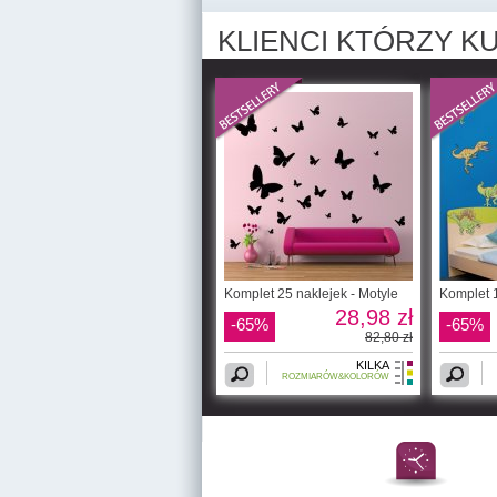
KLIENCI KTÓRZY KU
Komplet 25 naklejek - Motyle
Komplet 1
28,98 zł
-65%
-65%
82,80 zł
KILKA
ROZMIARÓW&KOLORÓW