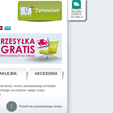
Wysyłka
GRATIS
Od 189 zl
AKLEJEK.
AKCESORIA
niej formy i wzoru zamawianego produktu
pornego na zużycie i upływ czasu
u
Powrót do poprzedniego działu