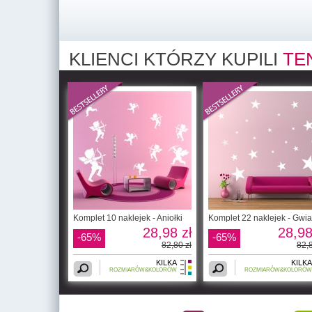
KLIENCI KTÓRZY KUPILI
TE
Komplet 10 naklejek - Aniołki
Komplet 22 naklejek - Gwi
28,98 zł
28,98
-65%
-65%
82,80 zł
82,8
KILKA
KILKA
ROZMIARÓW&KOLORÓW
ROZMIARÓW&KOLORÓW