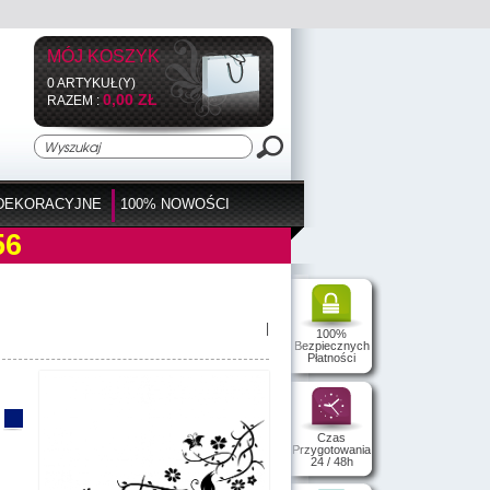
MÓJ KOSZYK
0 ARTYKUŁ(Y)
0,00 ZŁ
RAZEM :
DEKORACYJNE
100% NOWOŚCI
56
|
100%
Bezpiecznych
Płatności
Czas
Przygotowania
24 / 48h