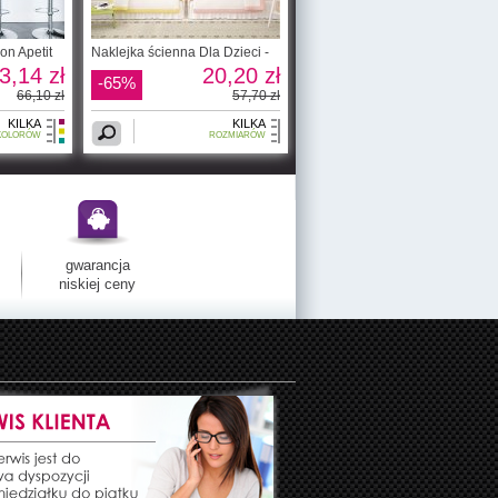
on Apetit
Naklejka ścienna Dla Dzieci -
3,14 zł
20,20 zł
-65%
66,10 zł
57,70 zł
KILKA
KILKA
KOLORÓW
ROZMIARÓW
gwarancja
niskiej ceny