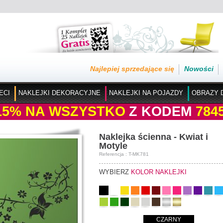
Najlepiej sprzedające się
Nowości
ECI
NAKLEJKI DEKORACYJNE
NAKLEJKI NA POJAZDY
OBRAZY 
15%
NA WSZYSTKO
Z KODEM
784
Naklejka ścienna - Kwiat i
Motyle
Referencja : T-MK781
WYBIERZ
KOLOR NAKLEJKI
CZARNY