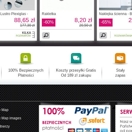
Lustro Plexiglas -
Rakletka
Naklejka ścienna - B
88,65 zł
8,20 zł
2
-60%
-65%
177,30 zł
20,50 zł
KILKA
ROZMIARÓW
ROZMIARÓW&
100% Bezpiecznych
Koszty przesyłki Gratis
Stały
Płatności
Od 189 zl zakupu
zapas
e Map
e Map images
tnerzy