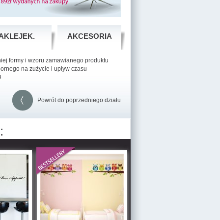
AKLEJEK.
AKCESORIA
niej formy i wzoru zamawianego produktu
pornego na zużycie i upływ czasu
u
Powrót do poprzedniego działu
: