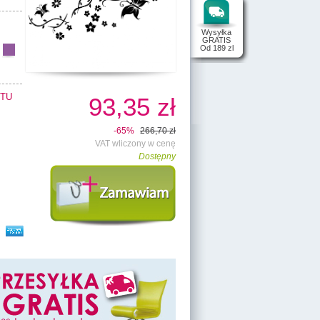
Wysyłka
GRATIS
Od 189 zl
TU
93,35 zł
-65%
266,70 zł
VAT wliczony w cenę
Dostępny