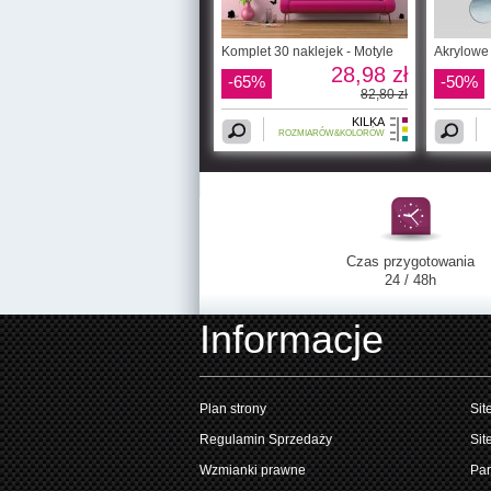
Komplet 30 naklejek - Motyle
Akrylowe 
28,98 zł
-65%
-50%
82,80 zł
KILKA
ROZMIARÓW&KOLORÓW
Czas przygotowania
24 / 48h
Informacje
Plan strony
Sit
Regulamin Sprzedaży
Sit
Wzmianki prawne
Par