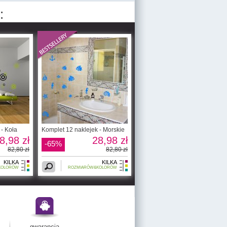
:
 - Koła
Komplet 12 naklejek - Morskie
8,98 zł
28,98 zł
-65%
82,80 zł
82,80 zł
KILKA
KILKA
KOLORÓW
ROZMIARÓW&KOLORÓW
gwarancja