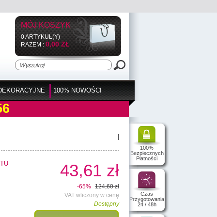
MÓJ KOSZYK
0 ARTYKUŁ(Y)
0,00 ZŁ
RAZEM :
DEKORACYJNE
100% NOWOŚCI
56
|
100%
Bezpiecznych
Płatności
TU
43,61 zł
-65%
124,60 zł
Czas
VAT wliczony w cenę
Przygotowania
Dostępny
24 / 48h