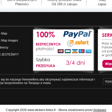
Płatności
Od 189 zl zakupu
zapas
e Map
e Map images
tnerzy
M JESTEŚMY?
 się do naszego Newslettera aby otrzymywać najświeższe informacje i
je bezpośrednio na Twojego e-maila.
Copyright 2026 www.stickers-folies.fr - Strona zrealizowna przez
Arobases