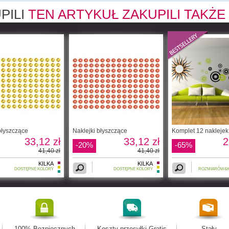
PILI
TEN ARTYKUŁ ZAKUPILI TAKŻE
błyszczące
Naklejki błyszczące
Komplet 12 naklejek
33,12 zł
33,12 zł
2
-20%
-65%
41,40 zł
41,40 zł
KILKA
KILKA
DOSTĘPNE KOLORY
DOSTĘPNE KOLORY
ROZMIARÓW&
100% Bezpiecznych
Koszty przesyłki Gratis
Stały