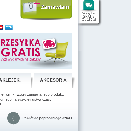
Wysyłka
GRATIS
Od 189 zl
AKLEJEK.
AKCESORIA
niej formy i wzoru zamawianego produktu
pornego na zużycie i upływ czasu
u
Powrót do poprzedniego działu