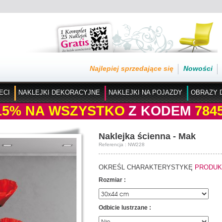
Najlepiej sprzedające się
Nowości
ECI
NAKLEJKI DEKORACYJNE
NAKLEJKI NA POJAZDY
OBRAZY 
15%
NA WSZYSTKO
Z KODEM
784
Naklejka ścienna - Mak
Referencja : NW228
OKREŚL CHARAKTERYSTYKĘ
PRODUK
Rozmiar :
Odbicie lustrzane :