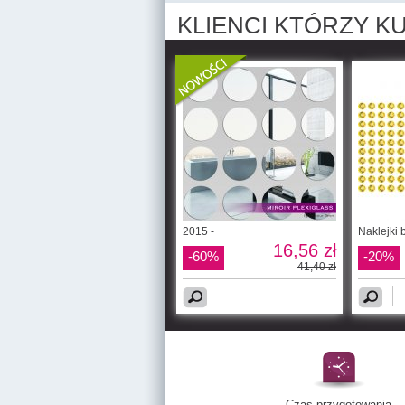
KLIENCI KTÓRZY KU
2015 -
Naklejki 
16,56 zł
-60%
-20%
41,40 zł
Czas przygotowania