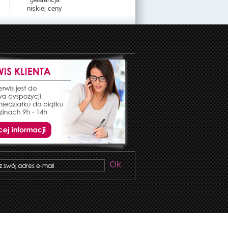
niskiej ceny
Ok