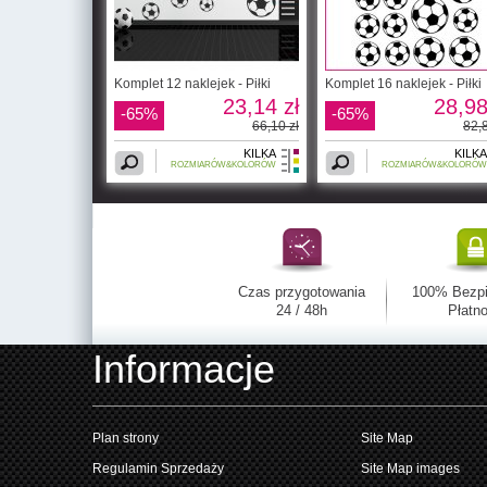
Komplet 12 naklejek - Piłki
Komplet 16 naklejek - Piłki
23,14 zł
28,98
-65%
-65%
66,10 zł
82,8
KILKA
KILKA
ROZMIARÓW&KOLORÓW
ROZMIARÓW&KOLORÓW
Czas przygotowania
100% Bezp
24 / 48h
Płatno
Informacje
Plan strony
Site Map
Regulamin Sprzedaży
Site Map images