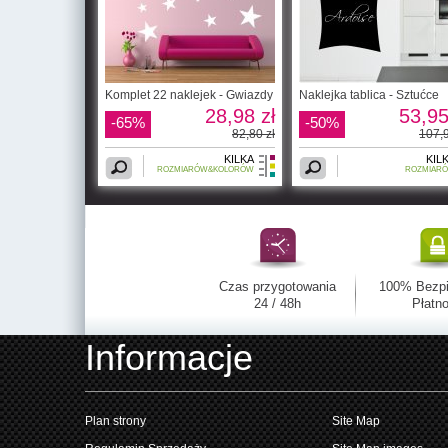
Komplet 22 naklejek - Gwiazdy
Naklejka tablica - Sztućce
28,98 zł
53,95
-65%
-50%
82,80 zł
107,9
KILKA
KIL
ROZMIARÓW&KOLORÓW
ROZMIAR
Czas przygotowania
100% Bezp
24 / 48h
Płatno
Informacje
Plan strony
Site Map