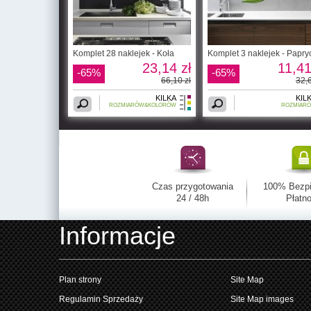
Komplet 28 naklejek - Koła
Komplet 3 naklejek - Papry
23,14 zł
11,41
-65%
-65%
66,10 zł
32,6
KILKA
KIL
ROZMIARÓW&KOLORÓW
ROZMIAR
Czas przygotowania
100% Bezp
24 / 48h
Płatno
Informacje
Plan strony
Site Map
Regulamin Sprzedaży
Site Map images