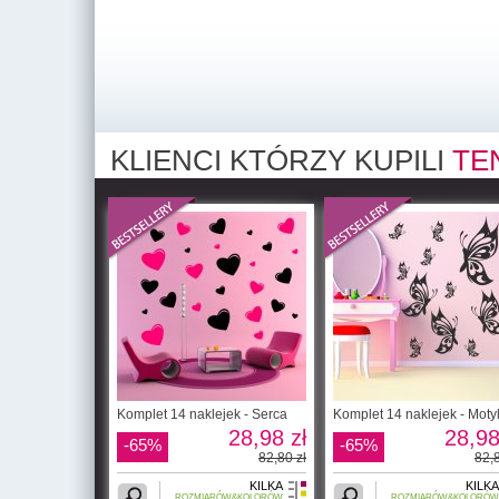
KLIENCI KTÓRZY KUPILI
TE
Komplet 14 naklejek - Serca
Komplet 14 naklejek - Moty
28,98 zł
28,98
-65%
-65%
82,80 zł
82,8
KILKA
KILKA
ROZMIARÓW&KOLORÓW
ROZMIARÓW&KOLORÓW