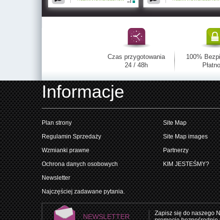
Czas przygotowania
100% Bezp
24 / 48h
Płatno
Informacje
Plan strony
Site Map
Regulamin Sprzedaży
Site Map images
Wzmianki prawne
Partnerzy
Ochrona danych osobowych
KIM JESTEŚMY?
Newsletter
Najczęściej zadawane pytania.
Zapisz się do naszego N
NEWSLETTER