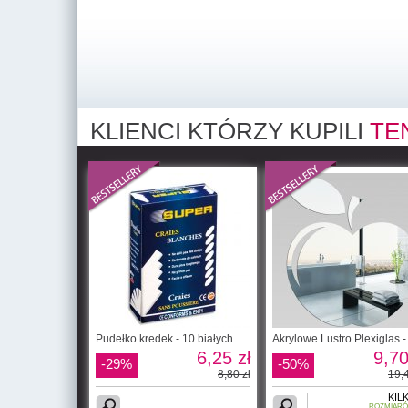
KLIENCI KTÓRZY KUPILI
TE
Pudełko kredek - 10 białych
Akrylowe Lustro Plexiglas -
6,25 zł
9,70
-29%
-50%
8,80 zł
19,4
KIL
ROZMIAR