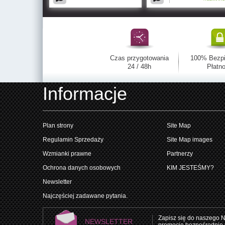
Czas przygotowania
100% Bezp
24 / 48h
Płatno
Informacje
Plan strony
Site Map
Regulamin Sprzedaży
Site Map images
Wzmianki prawne
Partnerzy
Ochrona danych osobowych
KIM JESTEŚMY?
Newsletter
Najczęściej zadawane pytania.
Zapisz się do naszego N
NEWSLETTER