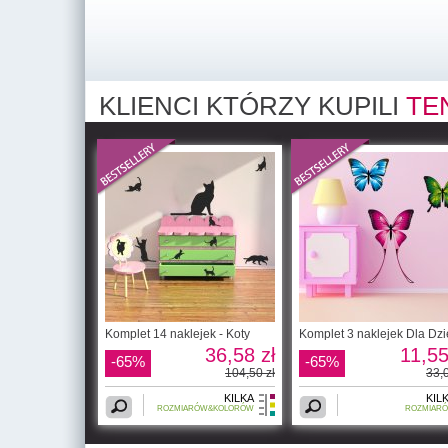
KLIENCI KTÓRZY KUPILI
TE
Komplet 14 naklejek - Koty
Komplet 3 naklejek Dla Dzi
36,58 zł
11,55
-65%
-65%
104,50 zł
33,0
KILKA
KIL
ROZMIARÓW&KOLORÓW
ROZMIAR