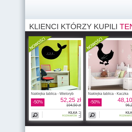
KLIENCI KTÓRZY KUPILI
TE
Naklejka tablica - Wieloryb
Naklejka tablica - Kaczka
52,25 zł
48,10
-50%
-50%
104,50 zł
96,2
KILKA
KIL
ROZMIARÓW
ROZMIAR