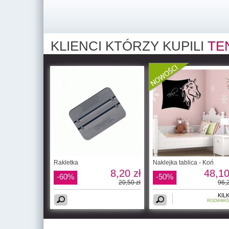
KLIENCI KTÓRZY KUPILI
TE
Rakletka
Naklejka tablica - Koń
8,20 zł
48,10
-60%
-50%
20,50 zł
96,2
KIL
ROZMIAR