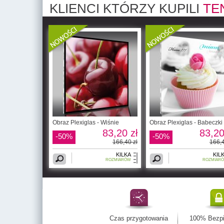
KLIENCI KTÓRZY KUPILI
TE
Obraz Plexiglas - Wiśnie
Obraz Plexiglas - Babeczki
83,20 zł
83,20
-50%
-50%
166,40 zł
166,4
KILKA
KIL
ROZMIARÓW
ROZMIAR
Czas przygotowania
100% Bezp