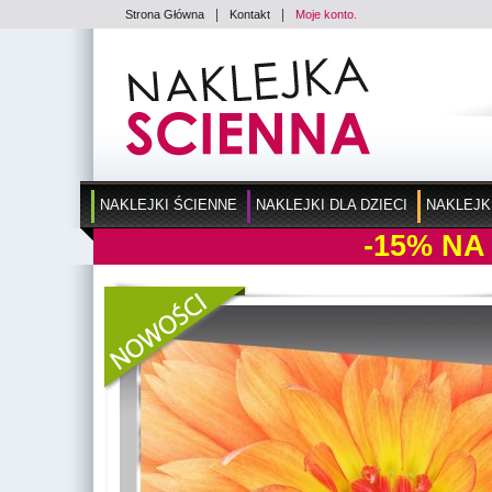
|
|
Strona Główna
Kontakt
Moje konto.
NAKLEJKI ŚCIENNE
NAKLEJKI DLA DZIECI
NAKLEJK
-15%
NA