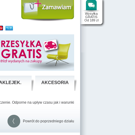
Wysyłka
GRATIS
Od 189 zl
AKLEJEK.
AKCESORIA
zenie. Odporne na upływ czasu jak i warunki
Powrót do poprzedniego działu