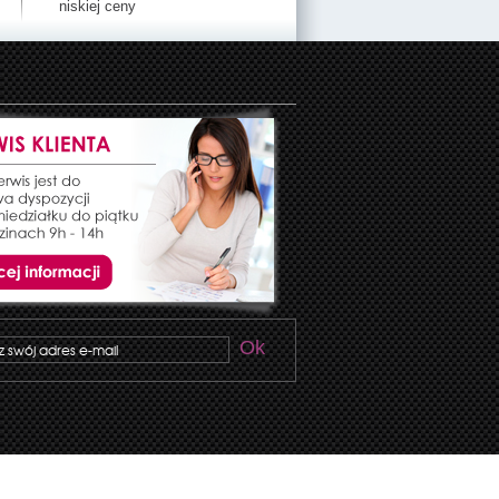
niskiej ceny
Ok