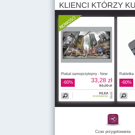
KLIENCI KTÓRZY KU
Plakat samoprzylepny - New
Rakletka
33,28 zł
-60%
-60%
83,20 zł
KILKA
ROZMIARÓW
Czas przygotowania