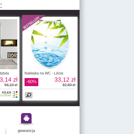
:
tatuła
Naklejka na WC - Liście
3,14 zł
33,12 zł
-60%
66,10 zł
82,80 zł
KILKA
KOLORÓW
gwarancja