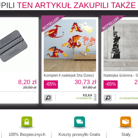
PILI
TEN ARTYKUŁ ZAKUPILI TAKŻE
Komplet 4 naklejek Dla Dzieci
Naklejka ścienna - S
8,20 zł
30,73 zł
2
-65%
-65%
20,50 zł
87,80 zł
KILKA
ROZMIARÓW
ROZMIARÓW&
100% Bezpiecznych
Koszty przesyłki Gratis
Stały