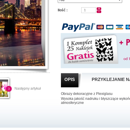
Ilość :
OPIS
PRZYKLEJANIE N
Następny artykuł
Obrazy dekoracyjne z Plexiglasu
Wysoka jakość nadruku i błyszczące wykońc
atmosferyczne