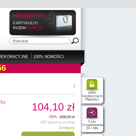
MÓJ KOSZYK
0 ARTYKUŁ(Y)
0,00 ZŁ
RAZEM :
DEKORACYJNE
100% NOWOŚCI
56
|
100%
Bezpiecznych
Płatności
TU
104,10 zł
-50%
208,20 zł
Czas
VAT wliczony w cenę
Przygotowania
Dostępny
24 / 48h