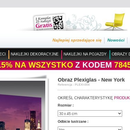
Najlepiej sprzedające się
Nowości
ECI
NAKLEJKI DEKORACYJNE
NAKLEJKI NA POJAZDY
OBRAZY 
15%
NA WSZYSTKO
Z KODEM
784
Obraz Plexiglas - New York
Referencja : PLEXI-004
OKREŚL CHARAKTERYSTYKĘ
PRODUK
Rozmiar :
Odbicie lustrzane :