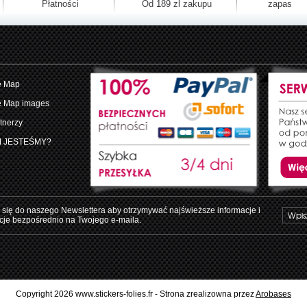
Płatności
Od 189 zl zakupu
zapas
e Map
e Map images
tnerzy
M JESTEŚMY?
 się do naszego Newslettera aby otrzymywać najświeższe informacje i
je bezpośrednio na Twojego e-maila.
Copyright 2026 www.stickers-folies.fr - Strona zrealizowna przez
Arobases