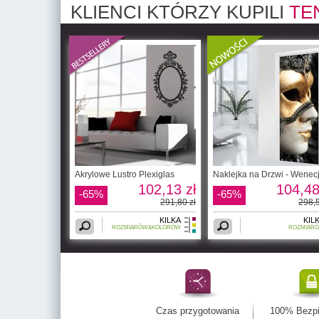
KLIENCI KTÓRZY KUPILI
TE
Akrylowe Lustro Plexiglas
Naklejka na Drzwi - Wenec
102,13 zł
104,48
-65%
-65%
291,80 zł
298,5
KILKA
KIL
ROZMIARÓW&KOLORÓW
ROZMIAR
Czas przygotowania
100% Bezp