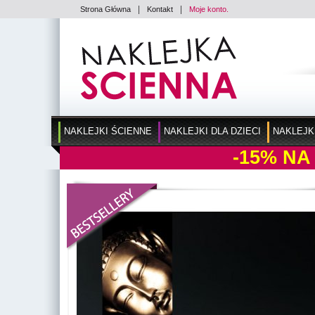
|
|
Strona Główna
Kontakt
Moje konto.
NAKLEJKI ŚCIENNE
NAKLEJKI DLA DZIECI
NAKLEJK
-15%
NA