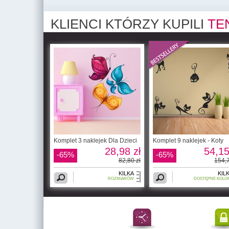
KLIENCI KTÓRZY KUPILI
TE
Komplet 3 naklejek Dla Dzieci
Komplet 9 naklejek - Koty
28,98 zł
54,15
-65%
-65%
82,80 zł
154,7
KILKA
KIL
ROZMIARÓW
DOSTĘPNE KOLO