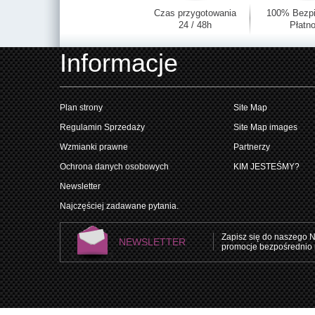
Czas przygotowania
100% Bezp
24 / 48h
Płatno
Informacje
Plan strony
Site Map
Regulamin Sprzedaży
Site Map images
Wzmianki prawne
Partnerzy
Ochrona danych osobowych
KIM JESTEŚMY?
Newsletter
Najczęściej zadawane pytania.
Zapisz się do naszego N
NEWSLETTER
promocje bezpośrednio 