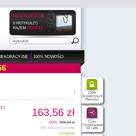
MÓJ KOSZYK
0 ARTYKUŁ(Y)
0,00 ZŁ
RAZEM :
DEKORACYJNE
100% NOWOŚCI
56
|
100%
Bezpiecznych
Płatności
TU
163,56 zł
Czas
-60%
408,90 zł
Przygotowania
VAT wliczony w cenę
24 / 48h
Dostępny