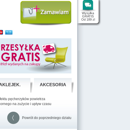
Wysyłka
GRATIS
Od 189 zl
AKLEJEK.
AKCESORIA
efektu pęcherzyków powietrza
pornego na zużycie i upływ czasu
Powrót do poprzedniego działu