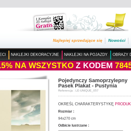
Najlepiej sprzedające się
Nowości
ECI
NAKLEJKI DEKORACYJNE
NAKLEJKI NA POJAZDY
OBRAZY 
15%
NA WSZYSTKO
Z KODEM
784
Pojedynczy Samoprzylepny
Pasek Plakat - Pustynia
Referencja : LE-UNIQUE_057
OKREŚL CHARAKTERYSTYKĘ
PRODUK
Rozmiar :
94x270 cm
Odbicie lustrzane :