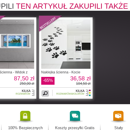
PILI
TEN ARTYKUŁ ZAKUPILI TAKŻE
ścienna - Widok z
Naklejka ścienna - Kocie
87,50 zł
36,58 zł
-65%
250,00 zł
104,50 zł
KILKA
KILKA
ROZMIARÓW
ROZMIARÓW&KOLORÓW
100% Bezpiecznych
Koszty przesyłki Gratis
Stały