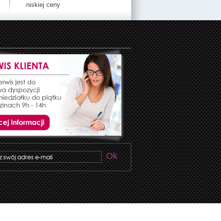
niskiej ceny
Ok