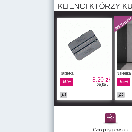
KLIENCI KTÓRZY KU
Rakletka
Naklejka 
8,20 zł
-60%
-65%
20,50 zł
Czas przygotowania