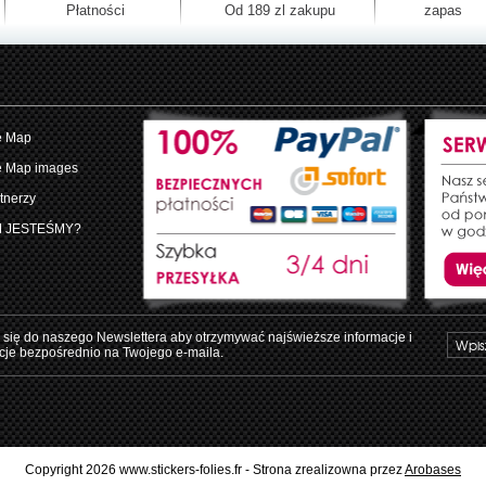
Płatności
Od 189 zl zakupu
zapas
e Map
e Map images
tnerzy
M JESTEŚMY?
 się do naszego Newslettera aby otrzymywać najświeższe informacje i
je bezpośrednio na Twojego e-maila.
Copyright 2026 www.stickers-folies.fr - Strona zrealizowna przez
Arobases