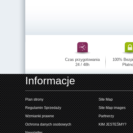
Czas przygotowania
100% Bezp
24 / 48h
Płatno
Informacje
Plan strony
Site Map
Regulamin Sprzedaży
Site Map images
Wzmianki prawne
Partnerzy
Ochrona danych osobowych
KIM JESTEŚMY?
Newsletter