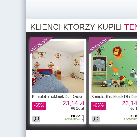
KLIENCI KTÓRZY KUPILI
TE
Komplet 5 naklejek Dla Dzieci
Komplet 6 naklejek Dla Dzi
23,14 zł
23,14
-65%
-65%
66,10 zł
66,1
KILKA
KIL
ROZMIARÓW
ROZMIAR