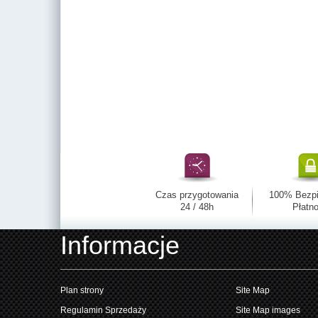
Czas przygotowania
100% Bezp
24 / 48h
Płatno
Informacje
Plan strony
Site Map
Regulamin Sprzedaży
Site Map images