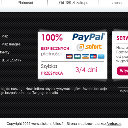
Płatności
Od 189 zl zakupu
zapas
e Map
e Map images
tnerzy
M JESTEŚMY?
 się do naszego Newslettera aby otrzymywać najświeższe informacje i
je bezpośrednio na Twojego e-maila.
Copyright 2026 www.stickers-folies.fr - Strona zrealizowna przez
Arobases