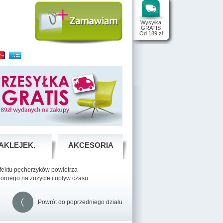
Wysyłka
GRATIS
Od 189 zl
AKLEJEK.
AKCESORIA
efektu pęcherzyków powietrza
pornego na zużycie i upływ czasu
Powrót do poprzedniego działu