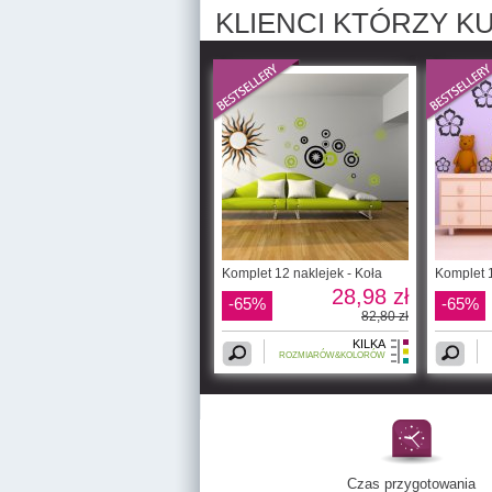
KLIENCI KTÓRZY KU
Komplet 12 naklejek - Koła
Komplet 1
28,98 zł
-65%
-65%
82,80 zł
KILKA
ROZMIARÓW&KOLORÓW
Czas przygotowania