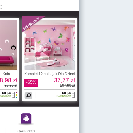
:
 - Koła
Komplet 12 naklejek Dla Dzieci
8,98 zł
37,77 zł
-65%
82,80 zł
107,90 zł
KILKA
KILKA
KOLORÓW
ROZMIARÓW
gwarancja