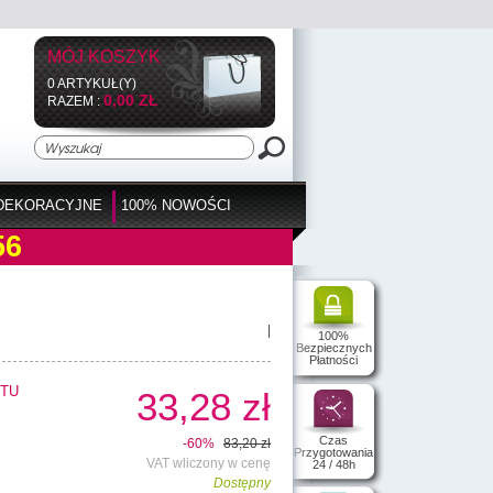
MÓJ KOSZYK
0 ARTYKUŁ(Y)
0,00 ZŁ
RAZEM :
DEKORACYJNE
100% NOWOŚCI
56
|
100%
Bezpiecznych
Płatności
TU
33,28 zł
Czas
-60%
83,20 zł
Przygotowania
VAT wliczony w cenę
24 / 48h
Dostępny