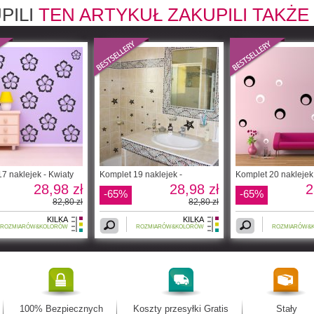
PILI
TEN ARTYKUŁ ZAKUPILI TAKŻE
7 naklejek - Kwiaty
Komplet 19 naklejek -
Komplet 20 naklejek
28,98 zł
28,98 zł
2
-65%
-65%
82,80 zł
82,80 zł
KILKA
KILKA
ROZMIARÓW&KOLORÓW
ROZMIARÓW&KOLORÓW
ROZMIARÓW&
100% Bezpiecznych
Koszty przesyłki Gratis
Stały