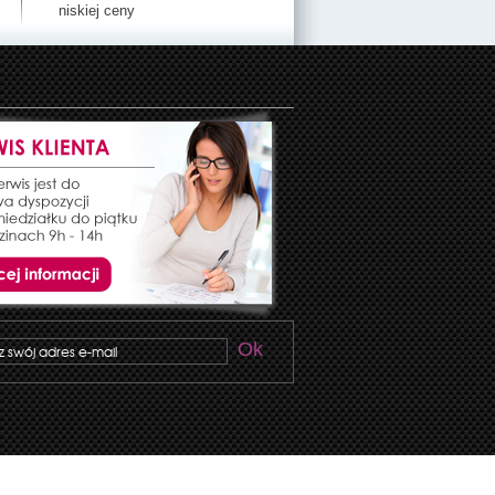
niskiej ceny
Ok