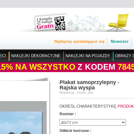
Najlepiej sprzedające się
Nowości
ECI
NAKLEJKI DEKORACYJNE
NAKLEJKI NA POJAZDY
OBRAZY 
15%
NA WSZYSTKO
Z KODEM
784
Plakat samoprzylepny -
Rajska wyspa
Referencja : Poster_001
OKREŚL CHARAKTERYSTYKĘ
PRODUK
Rozmiar :
Odbicie lustrzane :